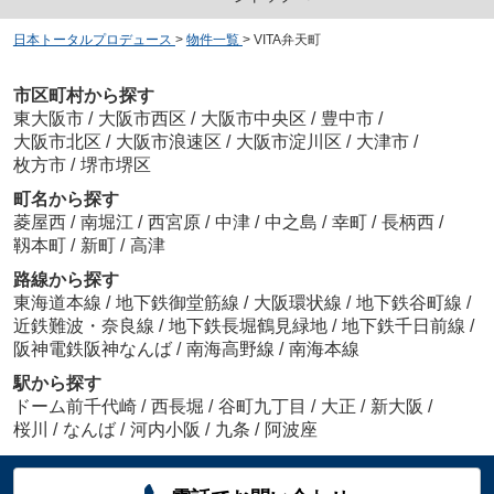
日本トータルプロデュース
>
物件一覧
>
VITA弁天町
市区町村から探す
東大阪市
/
大阪市西区
/
大阪市中央区
/
豊中市
/
大阪市北区
/
大阪市浪速区
/
大阪市淀川区
/
大津市
/
枚方市
/
堺市堺区
町名から探す
菱屋西
/
南堀江
/
西宮原
/
中津
/
中之島
/
幸町
/
長柄西
/
靱本町
/
新町
/
高津
路線から探す
東海道本線
/
地下鉄御堂筋線
/
大阪環状線
/
地下鉄谷町線
/
近鉄難波・奈良線
/
地下鉄長堀鶴見緑地
/
地下鉄千日前線
/
阪神電鉄阪神なんば
/
南海高野線
/
南海本線
駅から探す
ドーム前千代崎
/
西長堀
/
谷町九丁目
/
大正
/
新大阪
/
桜川
/
なんば
/
河内小阪
/
九条
/
阿波座