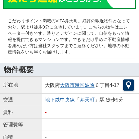
こだわりポイント満載のVITA弁天町。好評の駅近物件となって
おり、駅より徒歩9分に立地しています。こちらの物件はエレ
ベーター付きです。造りとデザインに関して、自信をもって情
報を提供できるマンションです。できるだけ早めに不動産情報
を集めたい方は当社スタッフまでご連絡ください。地域の不動
産情報をいち早くお届けします。
物件概要
所在地
大阪府
大阪市港区
波除
６丁目4-17
交通
地下鉄中央線
「
弁天町
」駅 徒歩9分
賃料
-
管理費等
-
面積
-