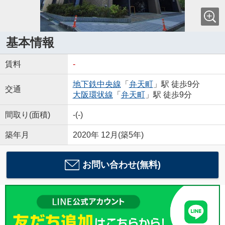
基本情報
賃料
-
地下鉄中央線
「
弁天町
」駅 徒歩9分
交通
大阪環状線
「
弁天町
」駅 徒歩9分
間取り(面積)
-(-)
築年月
2020年 12月(築5年)
お問い合わせ(無料)