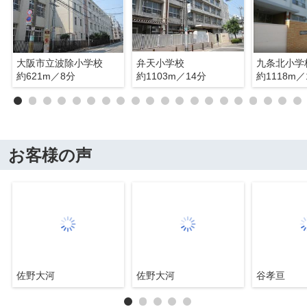
大阪市立波除小学校
弁天小学校
九条北小学
約621m／8分
約1103m／14分
約1118m／
お客様の声
佐野大河
佐野大河
谷孝亘