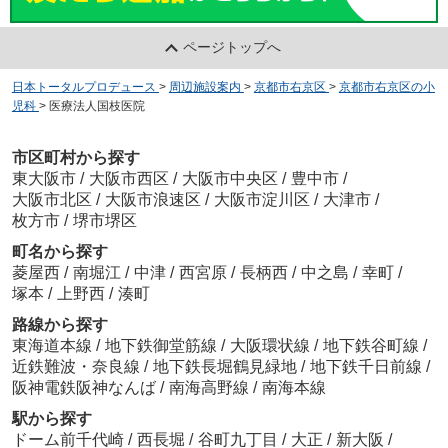
ページトップへ
日本トータルプロデュース
>
周辺施設案内
>
京都市右京区
>
京都市右京区の小
児科
>
医療法人国枝医院
市区町村から探す
東大阪市
/
大阪市西区
/
大阪市中央区
/
豊中市
/
大阪市北区
/
大阪市浪速区
/
大阪市淀川区
/
大津市
/
枚方市
/
堺市堺区
町名から探す
菱屋西
/
南堀江
/
中津
/
西宮原
/
長柄西
/
中之島
/
幸町
/
塚本
/
上野西
/
湊町
路線から探す
東海道本線
/
地下鉄御堂筋線
/
大阪環状線
/
地下鉄谷町線
/
近鉄難波・奈良線
/
地下鉄長堀鶴見緑地
/
地下鉄千日前線
/
阪神電鉄阪神なんば
/
南海高野線
/
南海本線
駅から探す
ドーム前千代崎
/
西長堀
/
谷町九丁目
/
大正
/
新大阪
/