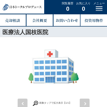
閲覧履歴
お気に入り
メニュー
0
0
医療法人国枝医院
前
次
画像タップで拡大表示【
1
/1】