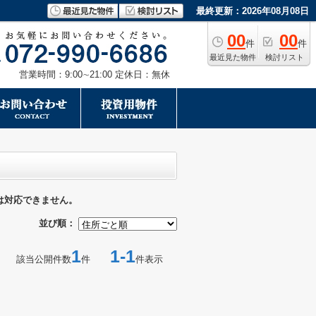
最終更新：2026年08月08日
00
00
件
件
最近見た物件
検討リスト
営業時間：9:00∼21:00 定休日：無休
は対応できません。
並び順：
1
1-1
該当公開件数
件
件表示