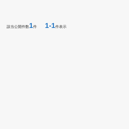
1
1-1
該当公開件数
件
件表示