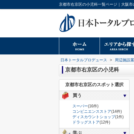
日本トータルプロデュース
>
周辺施設
京都市右京区の小児科
京都市右京区のスポット選択
買う
スーパー
(16件)
コンビニエンスストア
(14件)
ディスカウントショップ
(1件)
ドラッグストア
(12件)
学ぶ