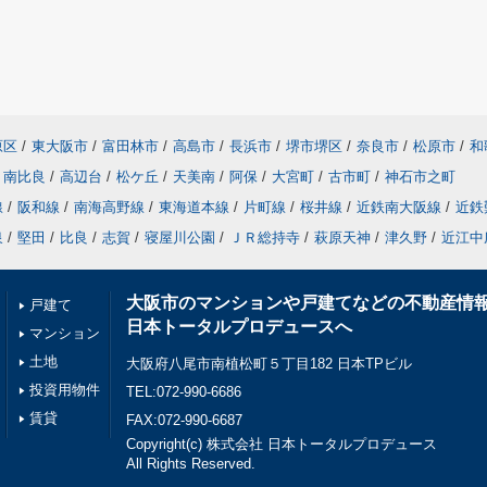
原区
/
東大阪市
/
富田林市
/
高島市
/
長浜市
/
堺市堺区
/
奈良市
/
松原市
/
和
南比良
/
高辺台
/
松ケ丘
/
天美南
/
阿保
/
大宮町
/
古市町
/
神石市之町
線
/
阪和線
/
南海高野線
/
東海道本線
/
片町線
/
桜井線
/
近鉄南大阪線
/
近鉄
泉
/
堅田
/
比良
/
志賀
/
寝屋川公園
/
ＪＲ総持寺
/
萩原天神
/
津久野
/
近江中
大阪市のマンションや戸建てなどの不動産情
戸建て
日本トータルプロデュースへ
マンション
土地
大阪府八尾市南植松町５丁目182 日本TPビル
投資用物件
TEL:072-990-6686
賃貸
FAX:072-990-6687
Copyright(c) 株式会社 日本トータルプロデュース
All Rights Reserved.