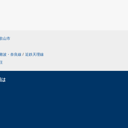
歌山市
難波・奈良線
/
近鉄天理線
庄
報は