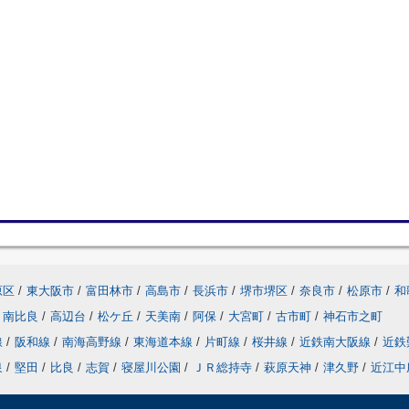
原区
/
東大阪市
/
富田林市
/
高島市
/
長浜市
/
堺市堺区
/
奈良市
/
松原市
/
和
南比良
/
高辺台
/
松ケ丘
/
天美南
/
阿保
/
大宮町
/
古市町
/
神石市之町
線
/
阪和線
/
南海高野線
/
東海道本線
/
片町線
/
桜井線
/
近鉄南大阪線
/
近鉄
泉
/
堅田
/
比良
/
志賀
/
寝屋川公園
/
ＪＲ総持寺
/
萩原天神
/
津久野
/
近江中