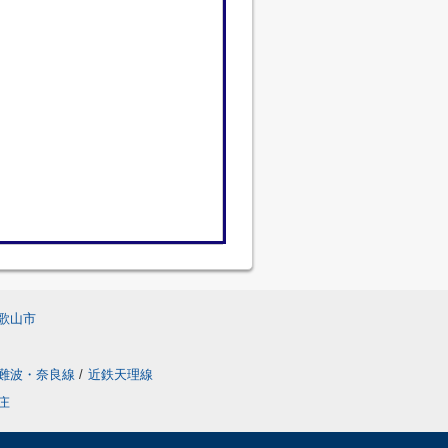
歌山市
難波・奈良線
/
近鉄天理線
庄