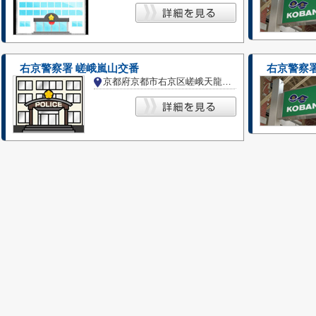
右京警察署 嵯峨嵐山交番
右京警察署
京都府京都市右京区嵯峨天龍寺芒ノ馬場町