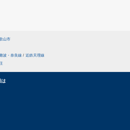
歌山市
難波・奈良線
/
近鉄天理線
庄
報は