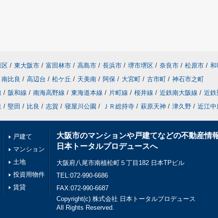
原区
/
東大阪市
/
富田林市
/
高島市
/
長浜市
/
堺市堺区
/
奈良市
/
松原市
/
和
南比良
/
高辺台
/
松ケ丘
/
天美南
/
阿保
/
大宮町
/
古市町
/
神石市之町
線
/
阪和線
/
南海高野線
/
東海道本線
/
片町線
/
桜井線
/
近鉄南大阪線
/
近鉄
泉
/
堅田
/
比良
/
志賀
/
寝屋川公園
/
ＪＲ総持寺
/
萩原天神
/
津久野
/
近江中
大阪市のマンションや戸建てなどの不動産情
戸建て
日本トータルプロデュースへ
マンション
土地
大阪府八尾市南植松町５丁目182 日本TPビル
投資用物件
TEL:072-990-6686
賃貸
FAX:072-990-6687
Copyright(c) 株式会社 日本トータルプロデュース
All Rights Reserved.