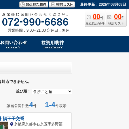
最終更新：2026年08月08日
00
00
件
件
最近見た物件
検討リスト
営業時間：9:00∼21:00 定休日：無休
は対応できません。
並び順：
4
1-4
該当公開件数
件
件表示
 福王子交番
京都府京都市右京区宇多野福王子町