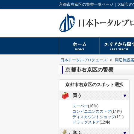
日本トータルプロデュース
>
周辺施設
京都市右京区の警察
京都市右京区のスポット選択
買う
スーパー
(16件)
コンビニエンスストア
(14件)
ディスカウントショップ
(1件)
ドラッグストア
(12件)
学ぶ