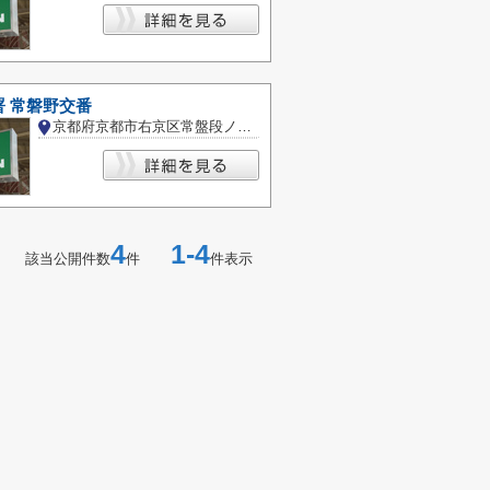
 常磐野交番
京都府京都市右京区常盤段ノ上町
4
1-4
該当公開件数
件
件表示