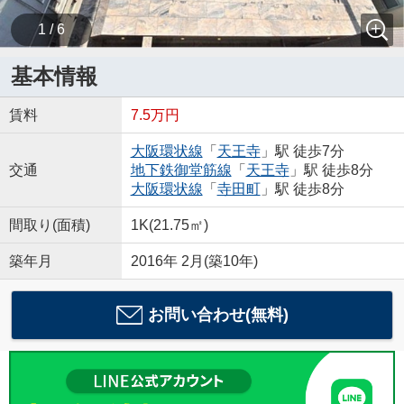
1 / 6
基本情報
賃料
7.5万円
大阪環状線
「
天王寺
」駅 徒歩7分
交通
地下鉄御堂筋線
「
天王寺
」駅 徒歩8分
大阪環状線
「
寺田町
」駅 徒歩8分
間取り(面積)
1K(21.75㎡)
築年月
2016年 2月(築10年)
お問い合わせ(無料)