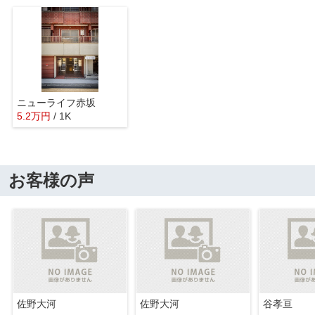
ニューライフ赤坂
5.2
万
円
/ 1K
お客様の声
佐野大河
佐野大河
谷孝亘