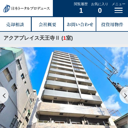
閲覧履歴
お気に入り
メニュー
1
0
アクアプレイス天王寺Ⅱ (
1
室)