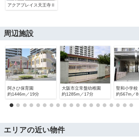
アクアプレイス天王寺Ⅱ
周辺施設
阿さひ保育園
大阪市立常盤幼稚園
聖和小学校
約1446m／19分
約1285m／17分
約567m／
エリアの近い物件