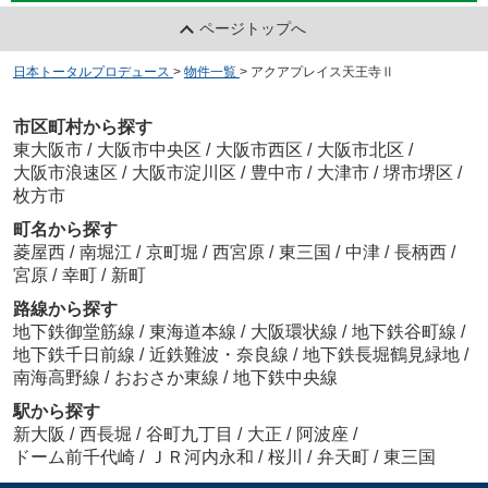
ページトップへ
日本トータルプロデュース
>
物件一覧
>
アクアプレイス天王寺Ⅱ
市区町村から探す
東大阪市
/
大阪市中央区
/
大阪市西区
/
大阪市北区
/
大阪市浪速区
/
大阪市淀川区
/
豊中市
/
大津市
/
堺市堺区
/
枚方市
町名から探す
菱屋西
/
南堀江
/
京町堀
/
西宮原
/
東三国
/
中津
/
長柄西
/
宮原
/
幸町
/
新町
路線から探す
地下鉄御堂筋線
/
東海道本線
/
大阪環状線
/
地下鉄谷町線
/
地下鉄千日前線
/
近鉄難波・奈良線
/
地下鉄長堀鶴見緑地
/
南海高野線
/
おおさか東線
/
地下鉄中央線
駅から探す
新大阪
/
西長堀
/
谷町九丁目
/
大正
/
阿波座
/
ドーム前千代崎
/
ＪＲ河内永和
/
桜川
/
弁天町
/
東三国