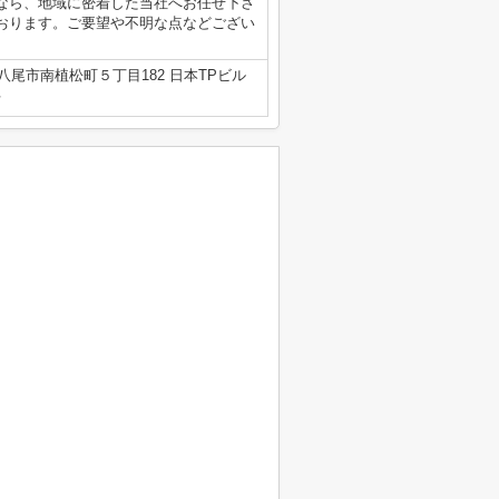
なら、地域に密着した当社へお任せ下さ
おります。ご要望や不明な点などござい
八尾市南植松町５丁目182 日本TPビル
号