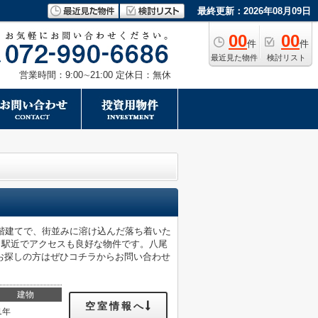
最終更新：2026年08月09日
00
00
件
件
最近見た物件
検討リスト
営業時間：9:00∼21:00 定休日：無休
階建てで、街並みに溶け込んだ落ち着いた
、駅近でアクセスも良好な物件です。八尾
お探しの方はぜひコチラからお問い合わせ
建物
空室情報へ
1年