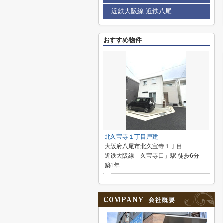
近鉄大阪線 近鉄八尾
おすすめ物件
北久宝寺１丁目戸建
大阪府八尾市北久宝寺１丁目
近鉄大阪線「久宝寺口」駅 徒歩6分
築1年