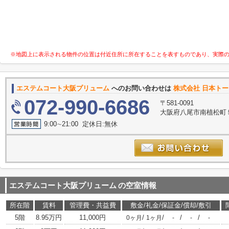
※地図上に表示される物件の位置は付近住所に所在することを表すものであり、実際
エステムコート大阪プリューム
へのお問い合わせは
株式会社 日本ト
072-990-6686
〒581-0091
大阪府八尾市南植松町５
9:00∼21:00 定休日:無休
エステムコート大阪プリューム
の空室情報
所在階
賃料
管理費・共益費
敷金/礼金/保証金/償却/敷引
5階
8.95万円
11,000円
/
/
/
/
0ヶ月
1ヶ月
-
-
-