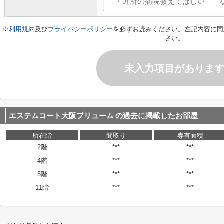
※
利用規約
及び
プライバシーポリシー
を必ずお読みください。左記内容に同
さい。
未入力項目がありま
エステムコート大阪プリューム
の過去に掲載したお部屋
所在階
間取り
専有面積
2階
***
***
4階
***
***
5階
***
***
11階
***
***