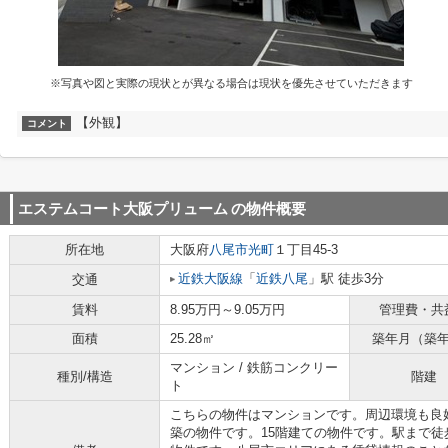
※写真や図と実際の現状とが異なる場合は現状を優先させていただきます
【外観】
コメント
エステムコート大阪プリューム
の物件概要
所在地
大阪府
八尾市
光町
１丁目45-3
近鉄大阪線
「
近鉄八尾
」駅 徒歩3分
交通
賃料
8.95万円～9.05万円
管理費・共
面積
25.28㎡
築年月（築
マンション / 鉄筋コンクリー
種別/構造
階建
ト
こちらの物件はマンションです。周辺環境も良
築の物件です。15階建ての物件です。駅まで徒