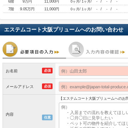
6階
9万円
11,000円
/
/
/
/
0ヶ月
1ヶ月
-
-
-
7階
9.05万円
11,000円
/
/
/
/
0ヶ月
1ヶ月
-
-
-
エステムコート大阪プリューム
へのお問い合わせ
お名前
必須
メールアドレス
必須
【エステムコート大阪プリュームへのお
内容
任意