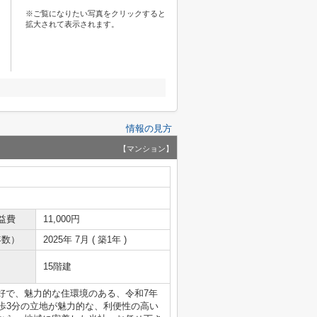
※ご覧になりたい写真をクリックすると
拡大されて表示されます。
情報の見方
【マンション】
益費
11,000円
年数）
2025年 7月 ( 築1年 )
15階建
好で、魅力的な住環境のある、令和7年
歩3分の立地が魅力的な、利便性の高い