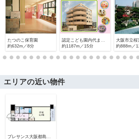
たつのこ保育園
認定こども園内代まつのはな保育園
大阪市立桜
約632m／8分
約1187m／15分
約888m／1
エリアの近い物件
プレサンス大阪都島エレナード