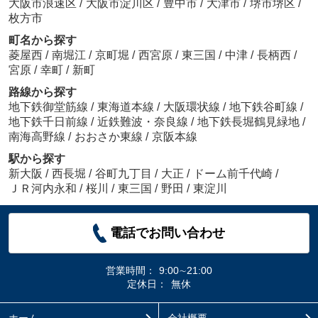
大阪市浪速区
/
大阪市淀川区
/
豊中市
/
大津市
/
堺市堺区
/
枚方市
町名から探す
菱屋西
/
南堀江
/
京町堀
/
西宮原
/
東三国
/
中津
/
長柄西
/
宮原
/
幸町
/
新町
路線から探す
地下鉄御堂筋線
/
東海道本線
/
大阪環状線
/
地下鉄谷町線
/
地下鉄千日前線
/
近鉄難波・奈良線
/
地下鉄長堀鶴見緑地
/
南海高野線
/
おおさか東線
/
京阪本線
駅から探す
新大阪
/
西長堀
/
谷町九丁目
/
大正
/
ドーム前千代崎
/
ＪＲ河内永和
/
桜川
/
東三国
/
野田
/
東淀川
電話でお問い合わせ
営業時間：
9:00∼21:00
定休日：
無休
ホーム
会社概要