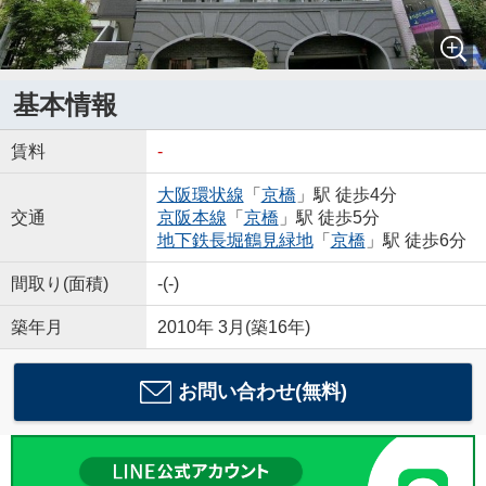
基本情報
賃料
-
大阪環状線
「
京橋
」駅 徒歩4分
交通
京阪本線
「
京橋
」駅 徒歩5分
地下鉄長堀鶴見緑地
「
京橋
」駅 徒歩6分
間取り(面積)
-(-)
築年月
2010年 3月(築16年)
お問い合わせ(無料)