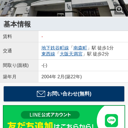
基本情報
賃料
-
地下鉄谷町線
「
南森町
」駅 徒歩1分
交通
東西線
「
大阪天満宮
」駅 徒歩2分
間取り(面積)
-(-)
築年月
2004年 2月(築22年)
お問い合わせ(無料)