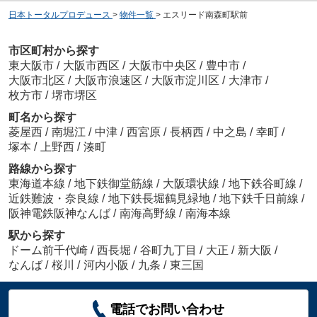
日本トータルプロデュース
>
物件一覧
>
エスリード南森町駅前
市区町村から探す
東大阪市
/
大阪市西区
/
大阪市中央区
/
豊中市
/
大阪市北区
/
大阪市浪速区
/
大阪市淀川区
/
大津市
/
枚方市
/
堺市堺区
町名から探す
菱屋西
/
南堀江
/
中津
/
西宮原
/
長柄西
/
中之島
/
幸町
/
塚本
/
上野西
/
湊町
路線から探す
東海道本線
/
地下鉄御堂筋線
/
大阪環状線
/
地下鉄谷町線
/
近鉄難波・奈良線
/
地下鉄長堀鶴見緑地
/
地下鉄千日前線
/
阪神電鉄阪神なんば
/
南海高野線
/
南海本線
駅から探す
ドーム前千代崎
/
西長堀
/
谷町九丁目
/
大正
/
新大阪
/
なんば
/
桜川
/
河内小阪
/
九条
/
東三国
電話でお問い合わせ