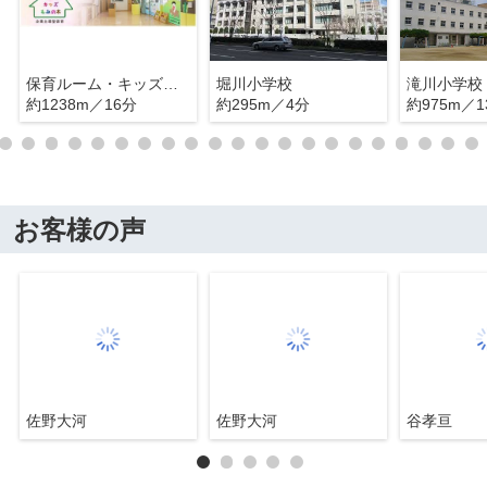
保育ルーム・キッズもみの木
堀川小学校
滝川小学校
約1238m／16分
約295m／4分
約975m／1
お客様の声
佐野大河
佐野大河
谷孝亘