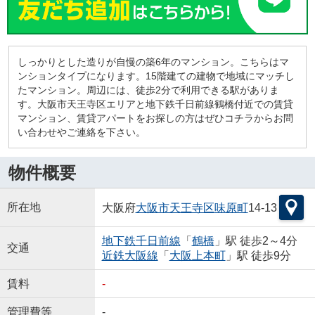
しっかりとした造りが自慢の築6年のマンション。こちらはマ
ンションタイプになります。15階建ての建物で地域にマッチし
たマンション。周辺には、徒歩2分で利用できる駅がありま
す。大阪市天王寺区エリアと地下鉄千日前線鶴橋付近での賃貸
マンション、賃貸アパートをお探しの方はぜひコチラからお問
い合わせやご連絡を下さい。
物件概要
所在地
大阪府
大阪市天王寺区
味原町
14-13
地下鉄千日前線
「
鶴橋
」駅 徒歩2～4分
交通
近鉄大阪線
「
大阪上本町
」駅 徒歩9分
賃料
-
管理費等
-