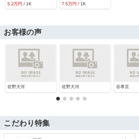
5.2
万
円
/ 1K
7.5
万
円
/ 1K
お客様の声
佐野大河
佐野大河
谷孝亘
こだわり特集