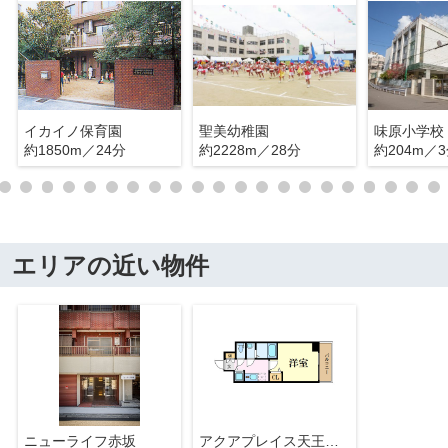
イカイノ保育園
聖美幼稚園
味原小学校
約1850m／24分
約2228m／28分
約204m／
エリアの近い物件
ニューライフ赤坂
アクアプレイス天王寺Ⅱ