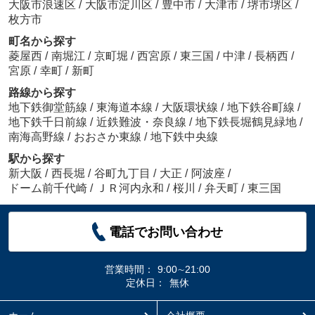
大阪市浪速区
/
大阪市淀川区
/
豊中市
/
大津市
/
堺市堺区
/
枚方市
町名から探す
菱屋西
/
南堀江
/
京町堀
/
西宮原
/
東三国
/
中津
/
長柄西
/
宮原
/
幸町
/
新町
路線から探す
地下鉄御堂筋線
/
東海道本線
/
大阪環状線
/
地下鉄谷町線
/
地下鉄千日前線
/
近鉄難波・奈良線
/
地下鉄長堀鶴見緑地
/
南海高野線
/
おおさか東線
/
地下鉄中央線
駅から探す
新大阪
/
西長堀
/
谷町九丁目
/
大正
/
阿波座
/
ドーム前千代崎
/
ＪＲ河内永和
/
桜川
/
弁天町
/
東三国
電話でお問い合わせ
営業時間：
9:00∼21:00
定休日：
無休