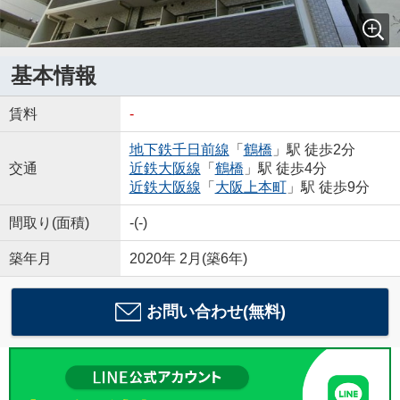
基本情報
賃料
-
地下鉄千日前線
「
鶴橋
」駅 徒歩2分
交通
近鉄大阪線
「
鶴橋
」駅 徒歩4分
近鉄大阪線
「
大阪上本町
」駅 徒歩9分
間取り(面積)
-(-)
築年月
2020年 2月(築6年)
お問い合わせ(無料)