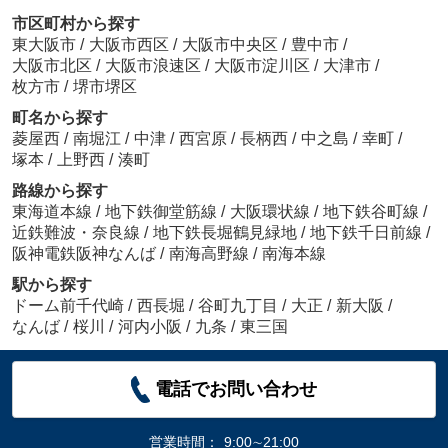
市区町村から探す
東大阪市
/
大阪市西区
/
大阪市中央区
/
豊中市
/
大阪市北区
/
大阪市浪速区
/
大阪市淀川区
/
大津市
/
枚方市
/
堺市堺区
町名から探す
菱屋西
/
南堀江
/
中津
/
西宮原
/
長柄西
/
中之島
/
幸町
/
塚本
/
上野西
/
湊町
路線から探す
東海道本線
/
地下鉄御堂筋線
/
大阪環状線
/
地下鉄谷町線
/
近鉄難波・奈良線
/
地下鉄長堀鶴見緑地
/
地下鉄千日前線
/
阪神電鉄阪神なんば
/
南海高野線
/
南海本線
駅から探す
ドーム前千代崎
/
西長堀
/
谷町九丁目
/
大正
/
新大阪
/
なんば
/
桜川
/
河内小阪
/
九条
/
東三国
電話でお問い合わせ
営業時間：
9:00∼21:00