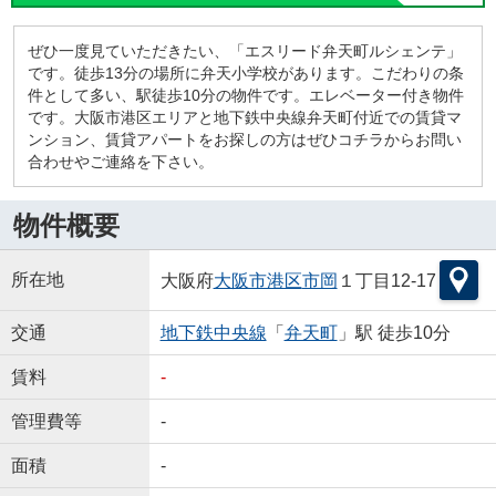
ぜひ一度見ていただきたい、「エスリード弁天町ルシェンテ」
です。徒歩13分の場所に弁天小学校があります。こだわりの条
件として多い、駅徒歩10分の物件です。エレベーター付き物件
です。大阪市港区エリアと地下鉄中央線弁天町付近での賃貸マ
ンション、賃貸アパートをお探しの方はぜひコチラからお問い
合わせやご連絡を下さい。
物件概要
所在地
大阪府
大阪市港区
市岡
１丁目12-17
交通
地下鉄中央線
「
弁天町
」駅 徒歩10分
賃料
-
管理費等
-
面積
-