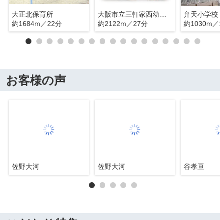
大正北保育所
大阪市立三軒家西幼稚園
弁天小学校
約1684m／22分
約2122m／27分
約1030m／
お客様の声
佐野大河
佐野大河
谷孝亘