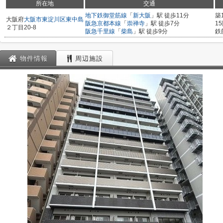
所在地
交通
地下鉄御堂筋線
「
新大阪
」駅 徒歩11分
築
大阪府
大阪市東淀川区
東中島
阪急京都本線
「
崇禅寺
」駅 徒歩7分
1
２丁目20-8
阪急千里線
「
柴島
」駅 徒歩9分
鉄
物件情報
周辺施設