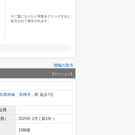
※ご覧になりたい写真をクリックすると
拡大されて表示されます。
情報の見方
【マンション】
京都本線
「
崇禅寺
」駅 徒歩7分
益費
-
年数）
2025年 2月 ( 築1年 )
15階建