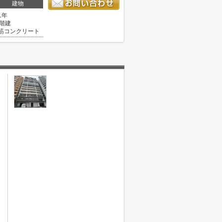
建物
1年
5階建
筋コンクリート