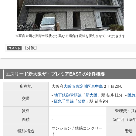
※写真や図と実際の現状とが異なる場合は現状を優先させていただきます
【外観】
コメント
エスリード新大阪ザ・プレミアEAST
の物件概要
所在地
大阪府
大阪市東淀川区
東中島
２丁目20-8
地下鉄御堂筋線
「
新大阪
」駅 徒歩11分
阪急
交通
阪急千里線
「
柴島
」駅 徒歩9分
賃料
-
管理費・共
面積
-
築年月（築
マンション / 鉄筋コンクリー
種別/構造
階建
ト