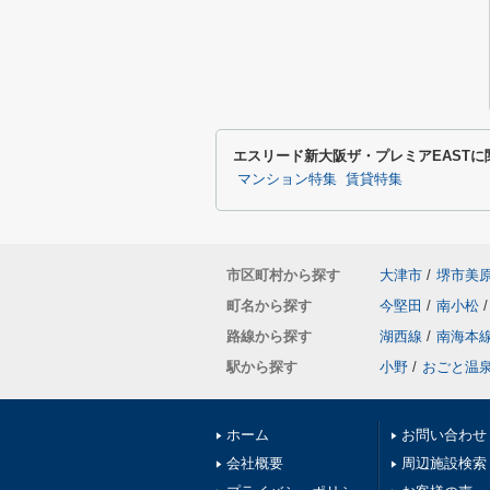
エスリード新大阪ザ・プレミアEAST
マンション特集
賃貸特集
市区町村から探す
大津市
/
堺市美
町名から探す
今堅田
/
南小松
/
路線から探す
湖西線
/
南海本
駅から探す
小野
/
おごと温
ホーム
お問い合わせ
会社概要
周辺施設検索