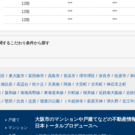
12階
***
***
12階
***
***
12階
***
***
に関するこだわり条件から探す
原区
/
東大阪市
/
富田林市
/
高島市
/
長浜市
/
堺市堺区
/
奈良市
/
松原市
/
和
南比良
/
高辺台
/
松ケ丘
/
天美南
/
阿保
/
大宮町
/
古市町
/
神石市之町
線
/
阪和線
/
南海高野線
/
東海道本線
/
片町線
/
桜井線
/
近鉄南大阪線
/
近鉄
泉
/
堅田
/
比良
/
志賀
/
寝屋川公園
/
ＪＲ総持寺
/
萩原天神
/
津久野
/
近江中
大阪市のマンションや戸建てなどの不動産情
戸建て
日本トータルプロデュースへ
マンション