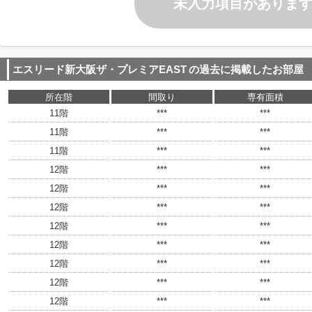
未入力項目がありま
エスリード新大阪ザ・プレミアEAST
の過去に掲載したお部屋
所在階
間取り
専有面積
11階
***
***
11階
***
***
11階
***
***
12階
***
***
12階
***
***
12階
***
***
12階
***
***
12階
***
***
12階
***
***
12階
***
***
12階
***
***