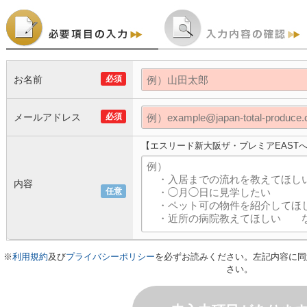
お名前
必須
メールアドレス
必須
【エスリード新大阪ザ・プレミアEAST
内容
任意
※
利用規約
及び
プライバシーポリシー
を必ずお読みください。左記内容に同
さい。