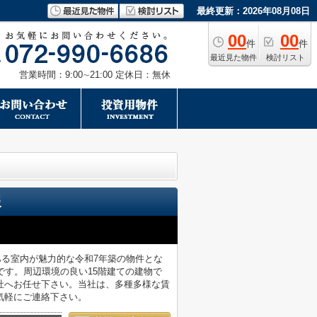
最終更新：2026年08月08日
00
00
件
件
最近見た物件
検討リスト
営業時間：9:00∼21:00 定休日：無休
報
ある室内が魅力的な令和7年築の物件とな
です。周辺環境の良い15階建ての建物で
社へお任せ下さい。当社は、多種多様な賃
気軽にご連絡下さい。