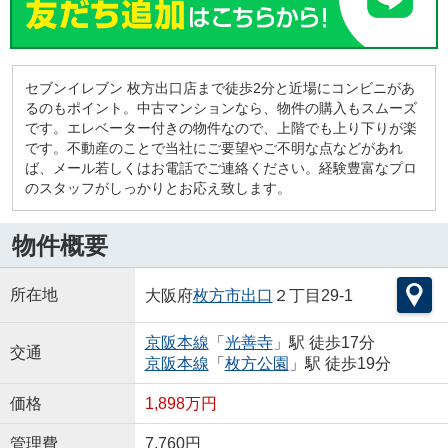
セブンイレブン 枚方出口店まで徒歩2分と近場にコンビニがあ
るのもポイント。中古マンションなら、物件の購入もスムーズ
です。エレベーター付きの物件なので、上階でも上り下りが楽
です。不動産のことで当社にご要望やご不明な点などがあれ
ば、メール若しくはお電話でご連絡ください。経験豊富なプロ
のスタッフがしっかりとお応え致します。
物件概要
所在地
大阪府
枚方市
出口
２丁目29-1
京阪本線
「
光善寺
」駅 徒歩17分
交通
京阪本線
「
枚方公園
」駅 徒歩19分
価格
1,898万円
管理費
7,760円