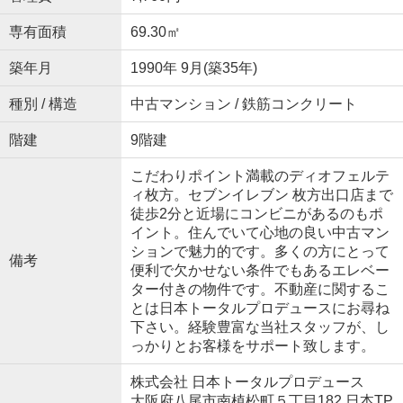
専有面積
69.30㎡
築年月
1990年 9月(築35年)
種別 / 構造
中古マンション / 鉄筋コンクリート
階建
9階建
こだわりポイント満載のディオフェルテ
ィ枚方。セブンイレブン 枚方出口店まで
徒歩2分と近場にコンビニがあるのもポ
イント。住んでいて心地の良い中古マン
ションで魅力的です。多くの方にとって
備考
便利で欠かせない条件でもあるエレベー
ター付きの物件です。不動産に関するこ
とは日本トータルプロデュースにお尋ね
下さい。経験豊富な当社スタッフが、し
っかりとお客様をサポート致します。
株式会社 日本トータルプロデュース
大阪府八尾市南植松町５丁目182 日本TP