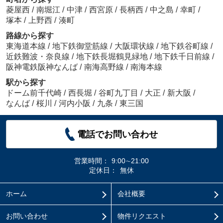
菱屋西
/
南堀江
/
中津
/
西宮原
/
長柄西
/
中之島
/
幸町
/
塚本
/
上野西
/
湊町
路線から探す
東海道本線
/
地下鉄御堂筋線
/
大阪環状線
/
地下鉄谷町線
/
近鉄難波・奈良線
/
地下鉄長堀鶴見緑地
/
地下鉄千日前線
/
阪神電鉄阪神なんば
/
南海高野線
/
南海本線
駅から探す
ドーム前千代崎
/
西長堀
/
谷町九丁目
/
大正
/
新大阪
/
なんば
/
桜川
/
河内小阪
/
九条
/
東三国
電話でお問い合わせ
営業時間：
9:00∼21:00
定休日：
無休
ホーム
会社概要
お問い合わせ
物件リクエスト