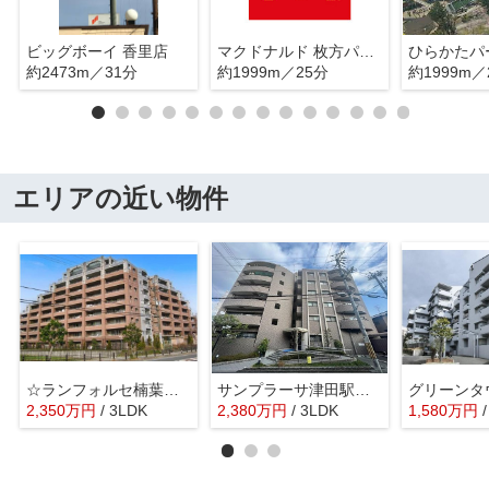
ビッグボーイ 香里店
マクドナルド 枚方パーク店
ひらかたパ
約2473m／31分
約1999m／25分
約1999m／
エリアの近い物件
☆ランフォルセ楠葉ガーデンベニュー
サンプラーサ津田駅前2番館
グリーンタ
2,350
万
円
/ 3LDK
2,380
万
円
/ 3LDK
1,580
万
円