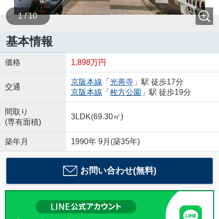
1 / 10
基本情報
価格
1,898万円
京阪本線
「
光善寺
」駅 徒歩17分
交通
京阪本線
「
枚方公園
」駅 徒歩19分
間取り
3LDK(69.30㎡)
(専有面積)
築年月
1990年 9月(築35年)
お問い合わせ(無料)