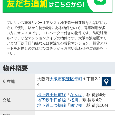
プレサンス難波リバーオアシス：地下鉄千日前線なんば駅にも
近くて便利。駅から徒歩6分にある物件なので、電車利用が多
い方にオススメです。エレベーター付きの物件です。防犯対策
もバッチリなマンションタイプの物件です。大阪市浪速区エリ
アと地下鉄千日前線なんば付近での賃貸マンション、賃貸アパ
ートをお探しの方はぜひコチラからお問い合わせやご連絡を下
さい。
物件概要
大阪府
大阪市浪速区
幸町
１丁目2-2
所在地
4
地下鉄千日前線
「
なんば
」駅 徒歩6分
交通
地下鉄千日前線
「
桜川
」駅 徒歩4分
地下鉄四つ橋線
「
四ツ橋
」駅 徒歩10分