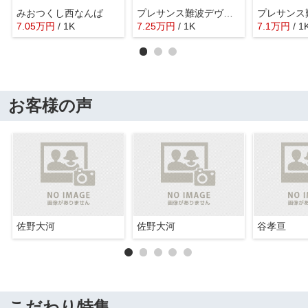
みおつくし西なんば
プレサンス難波デヴァンテ
7.05
万
円
/ 1K
7.25
万
円
/ 1K
7.1
万
円
/ 1
お客様の声
佐野大河
佐野大河
谷孝亘
こだわり特集