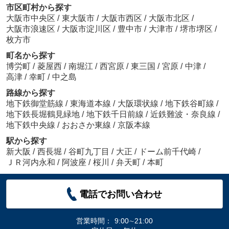
市区町村から探す
大阪市中央区
/
東大阪市
/
大阪市西区
/
大阪市北区
/
大阪市浪速区
/
大阪市淀川区
/
豊中市
/
大津市
/
堺市堺区
/
枚方市
町名から探す
博労町
/
菱屋西
/
南堀江
/
西宮原
/
東三国
/
宮原
/
中津
/
高津
/
幸町
/
中之島
路線から探す
地下鉄御堂筋線
/
東海道本線
/
大阪環状線
/
地下鉄谷町線
/
地下鉄長堀鶴見緑地
/
地下鉄千日前線
/
近鉄難波・奈良線
/
地下鉄中央線
/
おおさか東線
/
京阪本線
駅から探す
新大阪
/
西長堀
/
谷町九丁目
/
大正
/
ドーム前千代崎
/
ＪＲ河内永和
/
阿波座
/
桜川
/
弁天町
/
本町
電話でお問い合わせ
営業時間：
9:00∼21:00