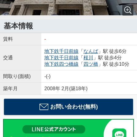
基本情報
賃料
-
地下鉄千日前線
「
なんば
」駅 徒歩6分
交通
地下鉄千日前線
「
桜川
」駅 徒歩4分
地下鉄四つ橋線
「
四ツ橋
」駅 徒歩10分
間取り(面積)
-(-)
築年月
2008年 2月(築18年)
お問い合わせ(無料)