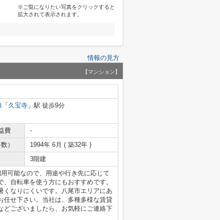
※ご覧になりたい写真をクリックすると
拡大されて表示されます。
情報の見方
【マンション】
線
「
久宝寺
」駅 徒歩9分
益費
-
年数）
1994年 6月 ( 築32年 )
3階建
利用可能なので、用途や行き先に応じて
で、自転車を使う方にもおすすめです。
暑くなりにくいです。八尾市エリアにあ
お任せ下さい。当社は、多種多様な賃貸
などございましたら、お気軽にご連絡下