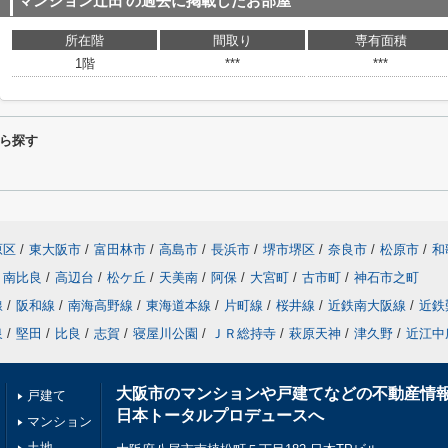
マンション辻田
の過去に掲載したお部屋
所在階
間取り
専有面積
1階
***
***
ら探す
原区
/
東大阪市
/
富田林市
/
高島市
/
長浜市
/
堺市堺区
/
奈良市
/
松原市
/
和
南比良
/
高辺台
/
松ケ丘
/
天美南
/
阿保
/
大宮町
/
古市町
/
神石市之町
線
/
阪和線
/
南海高野線
/
東海道本線
/
片町線
/
桜井線
/
近鉄南大阪線
/
近鉄
泉
/
堅田
/
比良
/
志賀
/
寝屋川公園
/
ＪＲ総持寺
/
萩原天神
/
津久野
/
近江中
大阪市のマンションや戸建てなどの不動産情
戸建て
日本トータルプロデュースへ
マンション
土地