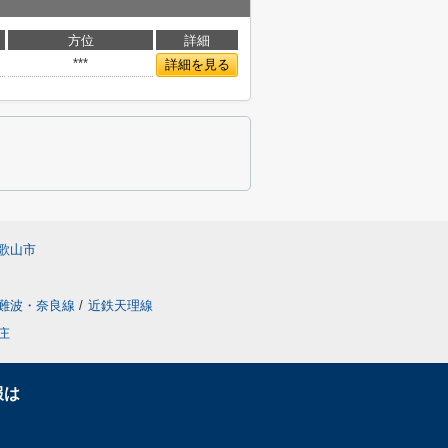
方位
詳細
***
詳細を見る
歌山市
難波・奈良線
/
近鉄天理線
庄
報は