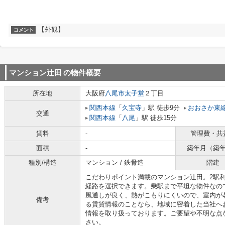
【外観】
コメント
マンション辻田
の物件概要
所在地
大阪府
八尾市
太子堂
２丁目
関西本線
「
久宝寺
」駅 徒歩9分
おおさか東
交通
関西本線
「
八尾
」駅 徒歩15分
賃料
-
管理費・共
面積
-
築年月（築
種別/構造
マンション / 鉄骨造
階建
こだわりポイント満載のマンション辻田。2駅
経路を選択できます。乗駅まで平坦な物件なの
風通しが良く、熱がこもりにくいので、室内が
備考
る賃貸情報のことなら、地域に密着した当社へ
情報を取り扱っております。ご要望や不明な点
さい。