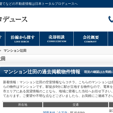
建てなどの不動産情報は日本トータルプロデュースへ
>
マンション辻田
辻田
マンション辻田
の過去掲載物件情報
現況の確認はお気軽
新着情報：マンション辻田の空室情報ならコチラ。こちらのマンションは
らの物件はマンションです。駅徒歩9分に駅が立地する物件なので、電車
市エリアにある賃貸情報のことなら、地域に密着した当社へお任せ下さい
ております。ご要望や不明な点などございましたら、お気軽にご連絡下さ
所在地
交通
築
関西本線
「
久宝寺
」駅 徒歩9分