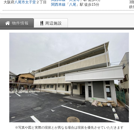
大阪府
八尾市
太子堂
２丁目
3
関西本線
「
八尾
」駅 徒歩15分
鉄
物件情報
周辺施設
※写真や図と実際の現状とが異なる場合は現状を優先させていただきます