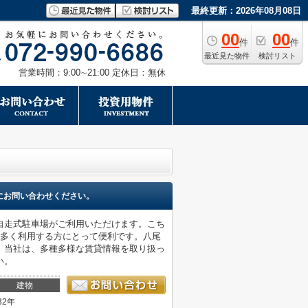
最終更新：2026年08月08日
00
00
件
件
最近見た物件
検討リスト
営業時間：9:00∼21:00 定休日：無休
にお問い合わせください。
自走式駐車場がご利用いただけます。こち
を多く利用する方にとって便利です。八尾
。当社は、多種多様な賃貸情報を取り扱っ
い。
建物
32年