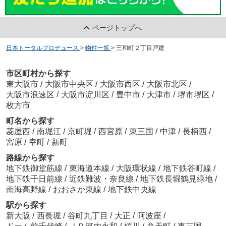
ページトップへ
日本トータルプロデュース
>
物件一覧
>
三和町２丁目戸建
市区町村から探す
東大阪市
/
大阪市中央区
/
大阪市西区
/
大阪市北区
/
大阪市浪速区
/
大阪市淀川区
/
豊中市
/
大津市
/
堺市堺区
/
枚方市
町名から探す
菱屋西
/
南堀江
/
京町堀
/
西宮原
/
東三国
/
中津
/
長柄西
/
宮原
/
幸町
/
新町
路線から探す
地下鉄御堂筋線
/
東海道本線
/
大阪環状線
/
地下鉄谷町線
/
地下鉄千日前線
/
近鉄難波・奈良線
/
地下鉄長堀鶴見緑地
/
南海高野線
/
おおさか東線
/
地下鉄中央線
駅から探す
新大阪
/
西長堀
/
谷町九丁目
/
大正
/
阿波座
/