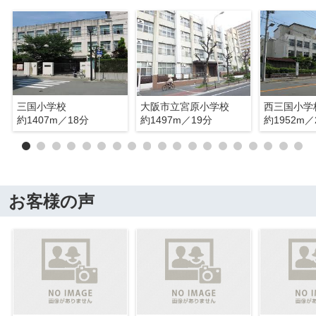
三国小学校
大阪市立宮原小学校
西三国小学
約1407m／18分
約1497m／19分
約1952m／
お客様の声