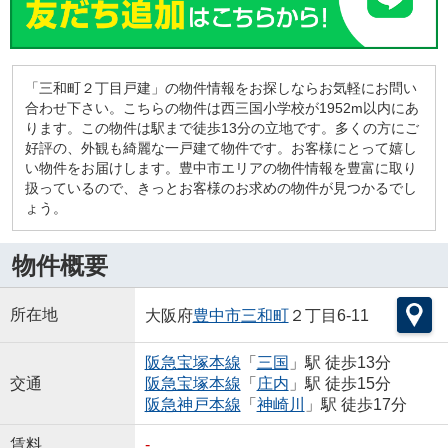
「三和町２丁目戸建」の物件情報をお探しならお気軽にお問い
合わせ下さい。こちらの物件は西三国小学校が1952m以内にあ
ります。この物件は駅まで徒歩13分の立地です。多くの方にご
好評の、外観も綺麗な一戸建て物件です。お客様にとって嬉し
い物件をお届けします。豊中市エリアの物件情報を豊富に取り
扱っているので、きっとお客様のお求めの物件が見つかるでし
ょう。
物件概要
所在地
大阪府
豊中市
三和町
２丁目6-11
阪急宝塚本線
「
三国
」駅 徒歩13分
交通
阪急宝塚本線
「
庄内
」駅 徒歩15分
阪急神戸本線
「
神崎川
」駅 徒歩17分
賃料
-