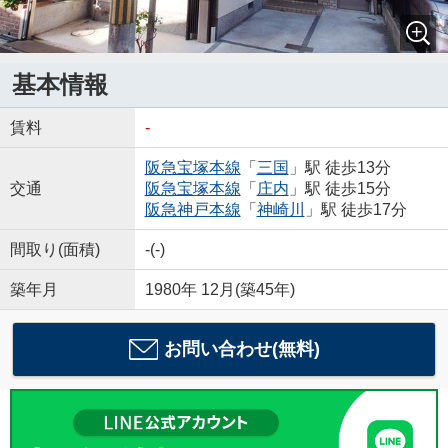
基本情報
賃料
-
阪急宝塚本線
「
三国
」駅 徒歩13分
交通
阪急宝塚本線
「
庄内
」駅 徒歩15分
阪急神戸本線
「
神崎川
」駅 徒歩17分
間取り(面積)
-(-)
築年月
1980年 12月(築45年)
お問い合わせ(無料)