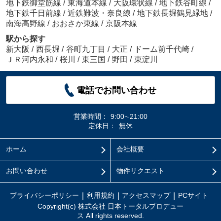
地下鉄御堂筋線
/
東海道本線
/
大阪環状線
/
地下鉄谷町線
/
地下鉄千日前線
/
近鉄難波・奈良線
/
地下鉄長堀鶴見緑地
/
南海高野線
/
おおさか東線
/
京阪本線
駅から探す
新大阪
/
西長堀
/
谷町九丁目
/
大正
/
ドーム前千代崎
/
ＪＲ河内永和
/
桜川
/
東三国
/
野田
/
東淀川
電話でお問い合わせ
営業時間：
9:00∼21:00
定休日：
無休
ホーム
会社概要
お問い合わせ
物件リクエスト
プライバシーポリシー
利用規約
アクセスマップ
PCサイト
Copyright(c) 株式会社 日本トータルプロデュー
ス All rights reserved.