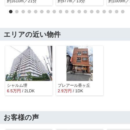
約1610m／21分
約977m／13分
約1009m／
エリアの近い物件
シャルム堺
プレアール香ヶ丘
6.5
万
円
/ 2LDK
2.9
万
円
/ 1DK
お客様の声