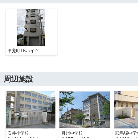
甲斐町TKハイツ
周辺施設
安井小学校
月州中学校
殿馬場中学