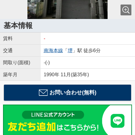
基本情報
賃料
-
交通
南海本線
「
堺
」駅 徒歩6分
間取り(面積)
-(-)
築年月
1990年 11月(築35年)
お問い合わせ(無料)