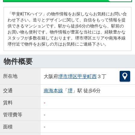
「甲斐町TKハイツ」の物件情報をお探しならお気軽にお問い合
わせ下さい。造りとデザインに関して、自信をもって情報を提
供できるマンションです。駅から徒歩6分の物件なら、駅前の
お買い物も便利です。物件情報が豊富な当社には、経験豊かな
スタッフが多数在籍しております。堺市堺区エリアや南海本線
堺付近で物件をお探しの方はお気軽にご連絡下さい。
物件概要
所在地
大阪府
堺市堺区
甲斐町西
３丁
交通
南海本線
「
堺
」駅 徒歩6分
賃料
-
管理費等
-
面積
-