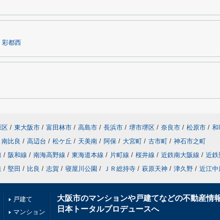
彩都西
原区
/
東大阪市
/
富田林市
/
高島市
/
長浜市
/
堺市堺区
/
奈良市
/
松原市
/
和
南比良
/
高辺台
/
松ケ丘
/
天美南
/
阿保
/
大宮町
/
古市町
/
神石市之町
線
/
阪和線
/
南海高野線
/
東海道本線
/
片町線
/
桜井線
/
近鉄南大阪線
/
近鉄
泉
/
堅田
/
比良
/
志賀
/
寝屋川公園
/
ＪＲ総持寺
/
萩原天神
/
津久野
/
近江中
大阪市のマンションや戸建てなどの不動産情
戸建て
日本トータルプロデュースへ
マンション