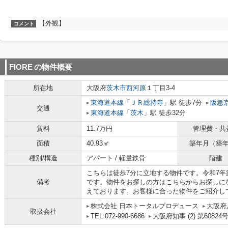
【外観】
コメント
FIORE
の物件概要
所在地
大阪府
茨木市
西河原
１丁目3-4
東海道本線
「
ＪＲ総持寺
」駅 徒歩7分
阪急
交通
東海道本線
「
茨木
」駅 徒歩32分
賃料
11.7万円
管理費・共
面積
40.93㎡
築年月（築
種別/構造
アパート / 軽量鉄骨
階建
こちらは徒歩7分に立地する物件です。令和7
備考
です。物件をお探しの方はこちらからお探しに
えております。お客様に合った物件をご紹介し
株式会社 日本トータルプロデュース
大阪府
取扱会社
TEL:072-990-6686
大阪府知事 (2) 第60824