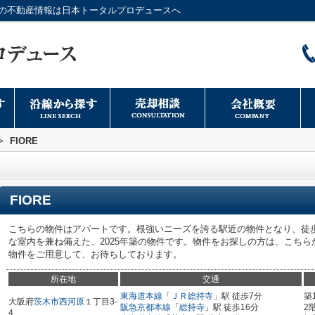
どの不動産情報は日本トータルプロデュースへ
>
FIORE
FIORE
こちらの物件はアパートです。根強いニーズを誇る駅近の物件となり、徒
な室内を兼ね備えた、2025年築の物件です。物件をお探しの方は、こち
物件をご用意して、お待ちしております。
所在地
交通
東海道本線
「
ＪＲ総持寺
」駅 徒歩7分
築
大阪府
茨木市
西河原
１丁目3-
阪急京都本線
「
総持寺
」駅 徒歩16分
2
4