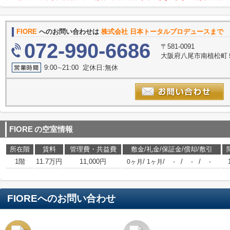
FIORE
へのお問い合わせは
株式会社 日本トータルプロデュースまで
072-990-6686
〒581-0091
大阪府八尾市南植松町５
9:00∼21:00 定休日:無休
FIORE
の空室情報
所在階
賃料
管理費・共益費
敷金/礼金/保証金/償却/敷引
1階
11.7万円
11,000円
/
/
/
/
0ヶ月
1ヶ月
-
-
-
FIORE
へのお問い合わせ