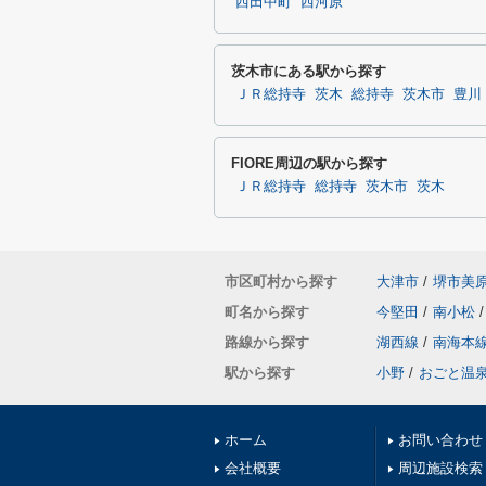
西田中町
西河原
茨木市にある駅から探す
ＪＲ総持寺
茨木
総持寺
茨木市
豊川
FIORE周辺の駅から探す
ＪＲ総持寺
総持寺
茨木市
茨木
市区町村から探す
大津市
/
堺市美
町名から探す
今堅田
/
南小松
/
路線から探す
湖西線
/
南海本
駅から探す
小野
/
おごと温
ホーム
お問い合わせ
会社概要
周辺施設検索