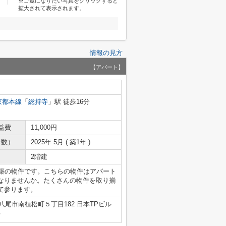
※ご覧になりたい写真をクリックすると
拡大されて表示されます。
情報の見方
【アパート】
京都本線
「
総持寺
」駅 徒歩16分
益費
11,000円
年数）
2025年 5月 ( 築1年 )
2階建
年築の物件です。こちらの物件はアパート
なりませんか。たくさんの物件を取り揃
て参ります。
八尾市南植松町５丁目182 日本TPビル
号