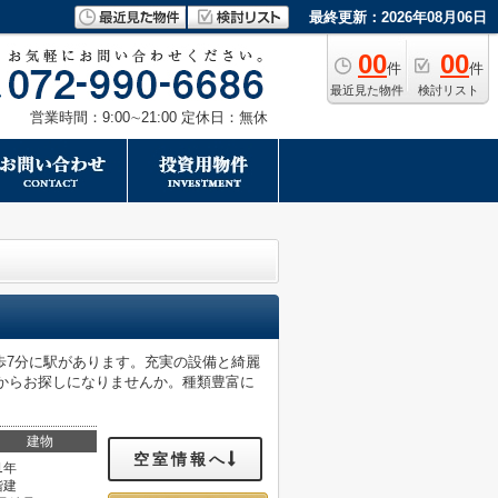
最終更新：2026年08月06日
00
00
件
件
最近見た物件
検討リスト
営業時間：9:00∼21:00 定休日：無休
歩7分に駅があります。充実の設備と綺麗
らからお探しになりませんか。種類豊富に
建物
空室情報へ
1年
階建