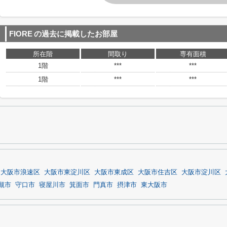
FIORE
の過去に掲載したお部屋
所在階
間取り
専有面積
1階
***
***
1階
***
***
大阪市浪速区
大阪市東淀川区
大阪市東成区
大阪市住吉区
大阪市淀川区
槻市
守口市
寝屋川市
箕面市
門真市
摂津市
東大阪市