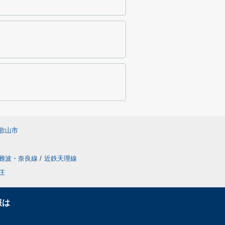
歌山市
難波・奈良線
/
近鉄天理線
庄
報は