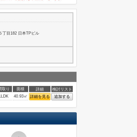
丁目182 日本TPビル
間取り
面積
詳細
検討リスト
1LDK
40.93㎡
詳細を見る
追加する