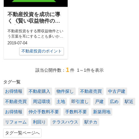
不動産投資を成功に導
く《賢い収益物件の選
び方》とは？
不動産投資をする際収益物件とい
う言葉を耳にすることも多いかと
思います。しかし、具体的にどん
2019-07-04
な収益物件...
不動産投資のポイント
1
該当公開件数：
件
1～1
件を表示
タグ一覧
お得情報
不動産購入
物件探し
不動産売買
中古戸建
不動産売買
周辺環境
土地
即引渡し
戸建
広め
駅近
お得情報
仲介手数料不要
手数料不要
新築用地
リフォーム
利回り
テラスハウス
駅チカ
タグ一覧ページへ