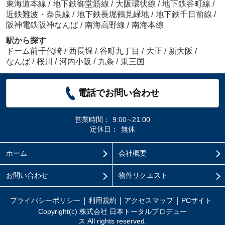
東海道本線
/
地下鉄御堂筋線
/
大阪環状線
/
地下鉄谷町線
/
近鉄難波・奈良線
/
地下鉄長堀鶴見緑地
/
地下鉄千日前線
/
阪神電鉄阪神なんば
/
南海高野線
/
南海本線
駅から探す
ドーム前千代崎
/
西長堀
/
谷町九丁目
/
大正
/
新大阪
/
なんば
/
桜川
/
河内小阪
/
九条
/
東三国
電話でお問い合わせ
営業時間：
9:00∼21:00
定休日：
無休
ホーム
会社概要
お問い合わせ
物件リクエスト
プライバシーポリシー
利用規約
アクセスマップ
PCサイト
Copyright(c) 株式会社 日本トータルプロデュー
ス All rights reserved.