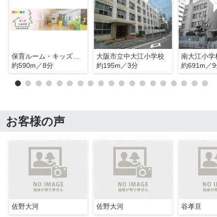
保育ルーム・キッズもみの木
大阪市立中大江小学校
南大江小学
約590m／8分
約195m／3分
約691m／
お客様の声
佐野大河
佐野大河
谷孝亘