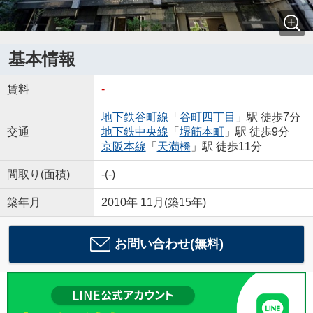
基本情報
賃料
-
地下鉄谷町線
「
谷町四丁目
」駅 徒歩7分
交通
地下鉄中央線
「
堺筋本町
」駅 徒歩9分
京阪本線
「
天満橋
」駅 徒歩11分
間取り(面積)
-(-)
築年月
2010年 11月(築15年)
お問い合わせ(無料)