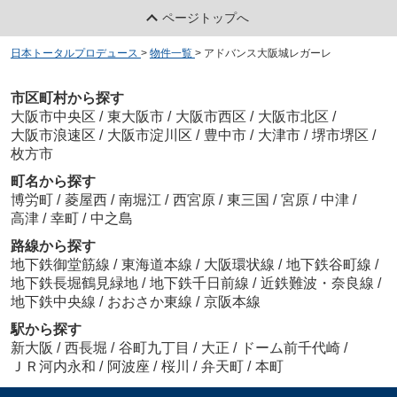
ページトップへ
日本トータルプロデュース
>
物件一覧
>
アドバンス大阪城レガーレ
市区町村から探す
大阪市中央区
/
東大阪市
/
大阪市西区
/
大阪市北区
/
大阪市浪速区
/
大阪市淀川区
/
豊中市
/
大津市
/
堺市堺区
/
枚方市
町名から探す
博労町
/
菱屋西
/
南堀江
/
西宮原
/
東三国
/
宮原
/
中津
/
高津
/
幸町
/
中之島
路線から探す
地下鉄御堂筋線
/
東海道本線
/
大阪環状線
/
地下鉄谷町線
/
地下鉄長堀鶴見緑地
/
地下鉄千日前線
/
近鉄難波・奈良線
/
地下鉄中央線
/
おおさか東線
/
京阪本線
駅から探す
新大阪
/
西長堀
/
谷町九丁目
/
大正
/
ドーム前千代崎
/
ＪＲ河内永和
/
阿波座
/
桜川
/
弁天町
/
本町