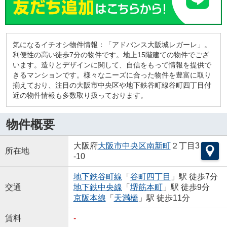
気になるイチオシ物件情報：「アドバンス大阪城レガーレ」。
利便性の高い徒歩7分の物件です。地上15階建ての物件でござ
います。造りとデザインに関して、自信をもって情報を提供で
きるマンションです。様々なニーズに合った物件を豊富に取り
揃えており、注目の大阪市中央区や地下鉄谷町線谷町四丁目付
近の物件情報も多数取り扱っております。
物件概要
大阪府
大阪市中央区
南新町
２丁目3
所在地
-10
地下鉄谷町線
「
谷町四丁目
」駅 徒歩7分
交通
地下鉄中央線
「
堺筋本町
」駅 徒歩9分
京阪本線
「
天満橋
」駅 徒歩11分
賃料
-