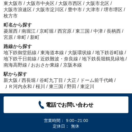
東大阪市
/
大阪市中央区
/
大阪市西区
/
大阪市北区
/
大阪市浪速区
/
大阪市淀川区
/
豊中市
/
大津市
/
堺市堺区
/
枚方市
町名から探す
菱屋西
/
南堀江
/
京町堀
/
西宮原
/
東三国
/
中津
/
長柄西
/
宮原
/
幸町
/
新町
路線から探す
地下鉄御堂筋線
/
東海道本線
/
大阪環状線
/
地下鉄谷町線
/
地下鉄千日前線
/
近鉄難波・奈良線
/
地下鉄長堀鶴見緑地
/
南海高野線
/
おおさか東線
/
京阪本線
駅から探す
新大阪
/
西長堀
/
谷町九丁目
/
大正
/
ドーム前千代崎
/
ＪＲ河内永和
/
桜川
/
東三国
/
野田
/
東淀川
電話でお問い合わせ
営業時間：
9:00∼21:00
定休日：
無休