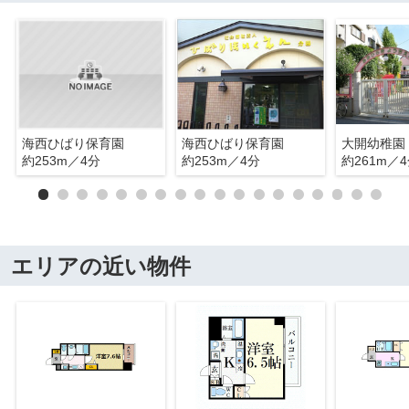
海西ひばり保育園
海西ひばり保育園
大開幼稚園
約253m／4分
約253m／4分
約261m／
エリアの近い物件