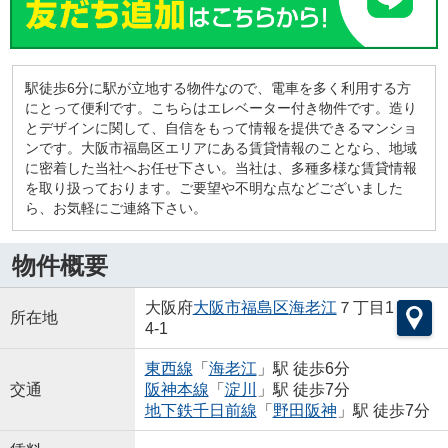
駅徒歩6分に駅が立地する物件なので、電車を多く利用する方
にとって便利です。こちらはエレベーター付き物件です。造り
とデザインに関して、自信をもって情報を提供できるマンショ
ンです。大阪市福島区エリアにある賃貸情報のことなら、地域
に密着した当社へお任せ下さい。当社は、多種多様な賃貸情報
を取り扱っております。ご要望や不明な点などございました
ら、お気軽にご連絡下さい。
物件概要
大阪府
大阪市福島区
海老江
７丁目1
所在地
4-1
東西線
「
海老江
」駅 徒歩6分
交通
阪神本線
「
淀川
」駅 徒歩7分
地下鉄千日前線
「
野田阪神
」駅 徒歩7分