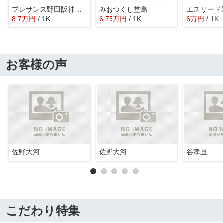
プレサンス野田阪神駅前ザ・ファースト
みおつくし堂島
エスリード
8.7
万
円
/ 1K
6.75
万
円
/ 1K
6
万
円
/ 1K
お客様の声
佐野大河
佐野大河
谷孝亘
こだわり特集