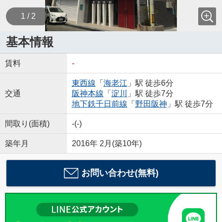
1 / 2
基本情報
賃料
-
東西線
「
海老江
」駅 徒歩6分
交通
阪神本線
「
淀川
」駅 徒歩7分
地下鉄千日前線
「
野田阪神
」駅 徒歩7分
間取り(面積)
-(-)
築年月
2016年 2月(築10年)
お問い合わせ(無料)