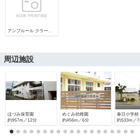
アンプルール クラージュ 森脇
周辺施設
ほづみ保育園
めぐみ幼稚園
春日小学校
約957m／12分
約456m／6分
約533m／