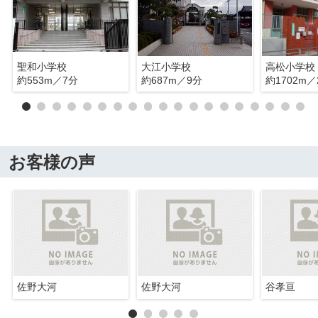
聖和小学校
大江小学校
高松小学校
約553m／7分
約687m／9分
約1702m／
お客様の声
佐野大河
佐野大河
谷孝亘