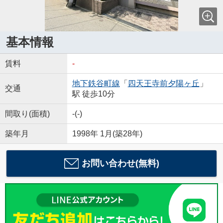
基本情報
賃料
-
地下鉄谷町線
「
四天王寺前夕陽ヶ丘
」
交通
駅 徒歩10分
間取り(面積)
-(-)
築年月
1998年 1月(築28年)
お問い合わせ(無料)