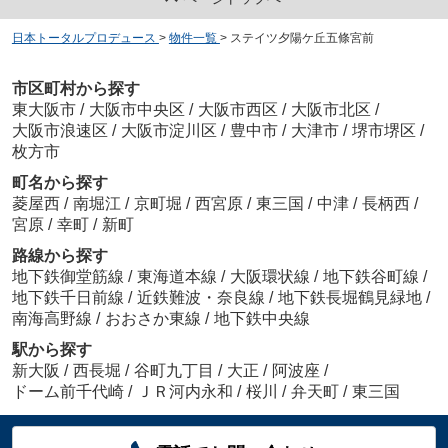
日本トータルプロデュース
>
物件一覧
>
ステイツ夕陽ケ丘五條宮前
市区町村から探す
東大阪市
/
大阪市中央区
/
大阪市西区
/
大阪市北区
/
大阪市浪速区
/
大阪市淀川区
/
豊中市
/
大津市
/
堺市堺区
/
枚方市
町名から探す
菱屋西
/
南堀江
/
京町堀
/
西宮原
/
東三国
/
中津
/
長柄西
/
宮原
/
幸町
/
新町
路線から探す
地下鉄御堂筋線
/
東海道本線
/
大阪環状線
/
地下鉄谷町線
/
地下鉄千日前線
/
近鉄難波・奈良線
/
地下鉄長堀鶴見緑地
/
南海高野線
/
おおさか東線
/
地下鉄中央線
駅から探す
新大阪
/
西長堀
/
谷町九丁目
/
大正
/
阿波座
/
ドーム前千代崎
/
ＪＲ河内永和
/
桜川
/
弁天町
/
東三国