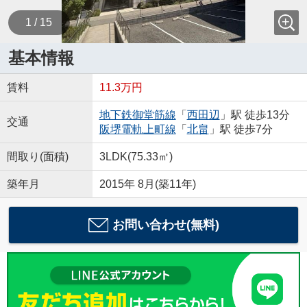
1 / 15
基本情報
賃料
11.3万円
地下鉄御堂筋線
「
西田辺
」駅 徒歩13分
交通
阪堺電軌上町線
「
北畠
」駅 徒歩7分
間取り(面積)
3LDK(75.33㎡)
築年月
2015年 8月(築11年)
お問い合わせ(無料)