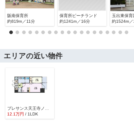
阪南保育所
保育所ピーチランド
玉出東保育
約819m／11分
約1241m／16分
約1524m／
エリアの近い物件
プレサンス天王寺ノースヴィアーレ
12.1
万
円
/ 1LDK