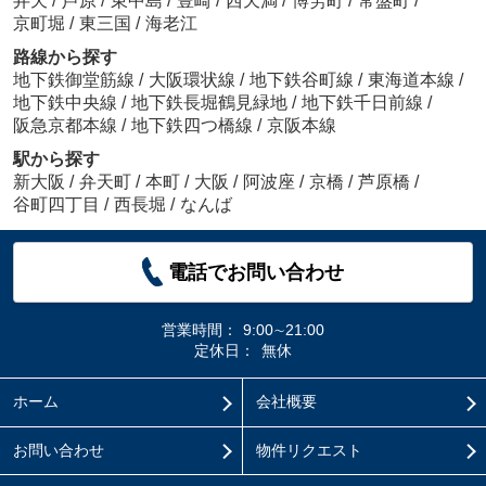
弁天
/
芦原
/
東中島
/
豊崎
/
西天満
/
博労町
/
常盤町
/
京町堀
/
東三国
/
海老江
路線から探す
地下鉄御堂筋線
/
大阪環状線
/
地下鉄谷町線
/
東海道本線
/
地下鉄中央線
/
地下鉄長堀鶴見緑地
/
地下鉄千日前線
/
阪急京都本線
/
地下鉄四つ橋線
/
京阪本線
駅から探す
新大阪
/
弁天町
/
本町
/
大阪
/
阿波座
/
京橋
/
芦原橋
/
谷町四丁目
/
西長堀
/
なんば
電話でお問い合わせ
営業時間：
9:00∼21:00
定休日：
無休
ホーム
会社概要
お問い合わせ
物件リクエスト