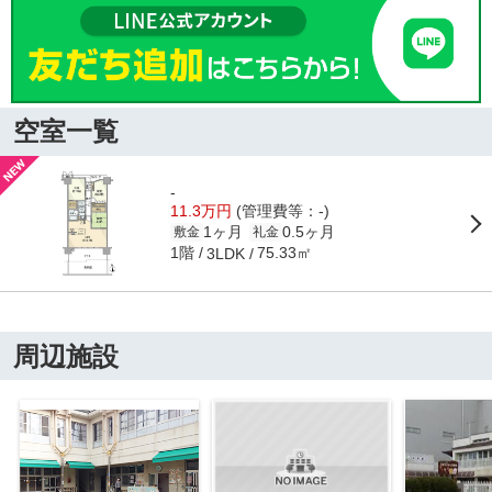
空室一覧
-
11.3万円
(管理費等：-)
1ヶ月
0.5ヶ月
敷金
礼金
1階
75.33㎡
3LDK
周辺施設