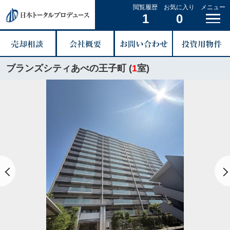
閲覧履歴
お気に入り
メニュー
1
0
ブランズシティあべの王子町 (
1
室)