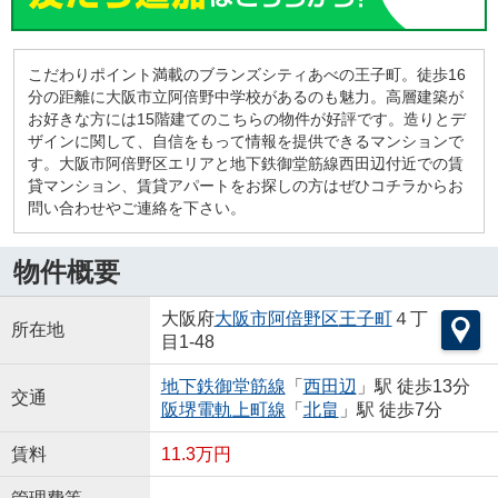
こだわりポイント満載のブランズシティあべの王子町。徒歩16
分の距離に大阪市立阿倍野中学校があるのも魅力。高層建築が
お好きな方には15階建てのこちらの物件が好評です。造りとデ
ザインに関して、自信をもって情報を提供できるマンションで
す。大阪市阿倍野区エリアと地下鉄御堂筋線西田辺付近での賃
貸マンション、賃貸アパートをお探しの方はぜひコチラからお
問い合わせやご連絡を下さい。
物件概要
大阪府
大阪市阿倍野区
王子町
４丁
所在地
目1-48
地下鉄御堂筋線
「
西田辺
」駅 徒歩13分
交通
阪堺電軌上町線
「
北畠
」駅 徒歩7分
賃料
11.3万円