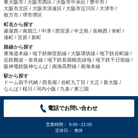
東大阪市
/
大阪市西区
/
大阪市中央区
/
豊中市
/
大阪市北区
/
大阪市浪速区
/
大阪市淀川区
/
大津市
/
枚方市
/
堺市堺区
町名から探す
菱屋西
/
南堀江
/
中津
/
西宮原
/
中之島
/
長柄西
/
幸町
/
湊町
/
宮原
/
新町
路線から探す
東海道本線
/
地下鉄御堂筋線
/
大阪環状線
/
地下鉄谷町線
/
近鉄難波・奈良線
/
地下鉄長堀鶴見緑地
/
地下鉄千日前線
/
阪神電鉄阪神なんば
/
南海高野線
/
南海本線
駅から探す
ドーム前千代崎
/
西長堀
/
谷町九丁目
/
大正
/
新大阪
/
なんば
/
桜川
/
河内小阪
/
九条
/
東三国
電話でお問い合わせ
営業時間：
9:00∼21:00
定休日：
無休