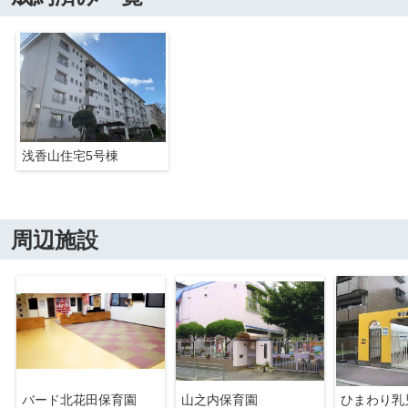
浅香山住宅5号棟
周辺施設
バード北花田保育園
山之内保育園
ひまわり乳