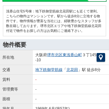
浅香山住宅5号棟：地下鉄御堂筋線北花田駅にも近くて便利。
こちらの物件はマンションです。駅から徒歩8分に立地する物
件です。物件情報が豊富な当社には、経験豊かなスタッフが多
数在籍しております。堺市北区エリアや地下鉄御堂筋線北花田
付近で物件をお探しの方はお気軽にご連絡下さい。
物件概要
大阪府
堺市北区
東浅香山町
３丁145
所在地
-10
交通
地下鉄御堂筋線
「
北花田
」駅 徒歩8分
賃料
-
管理費等
-
面積
-
築年月
1969年 6月(築57年)