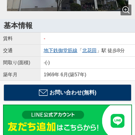
基本情報
賃料
-
交通
地下鉄御堂筋線
「
北花田
」駅 徒歩8分
間取り(面積)
-(-)
築年月
1969年 6月(築57年)
お問い合わせ(無料)