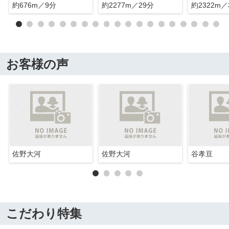
約676m／9分
約2277m／29分
約2322m／
お客様の声
佐野大河
佐野大河
谷孝亘
こだわり特集