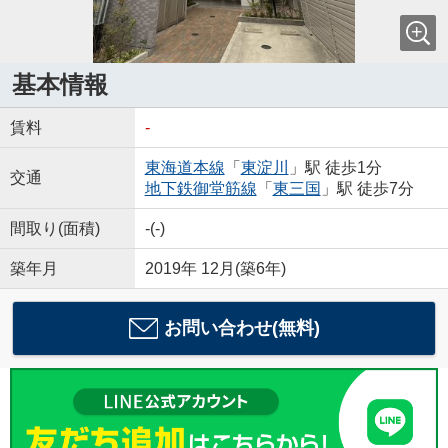
基本情報
賃料
-
東海道本線
「
東淀川
」駅 徒歩1分
交通
地下鉄御堂筋線
「
東三国
」駅 徒歩7分
間取り(面積)
-(-)
築年月
2019年 12月(築6年)
お問い合わせ(無料)