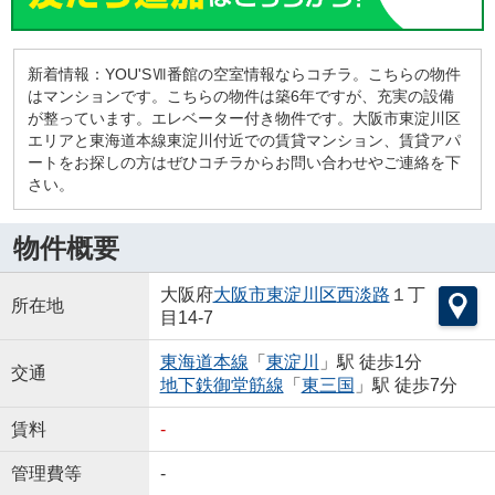
新着情報：YOU'SⅦ番館の空室情報ならコチラ。こちらの物件
はマンションです。こちらの物件は築6年ですが、充実の設備
が整っています。エレベーター付き物件です。大阪市東淀川区
エリアと東海道本線東淀川付近での賃貸マンション、賃貸アパ
ートをお探しの方はぜひコチラからお問い合わせやご連絡を下
さい。
物件概要
大阪府
大阪市東淀川区
西淡路
１丁
所在地
目14-7
東海道本線
「
東淀川
」駅 徒歩1分
交通
地下鉄御堂筋線
「
東三国
」駅 徒歩7分
賃料
-
管理費等
-