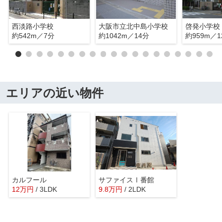
西淡路小学校
大阪市立北中島小学校
啓発小学校
約542m／7分
約1042m／14分
約959m／1
エリアの近い物件
カルフール
サファイスⅠ番館
12
万
円
/ 3LDK
9.8
万
円
/ 2LDK