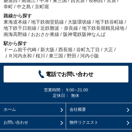
菱屋西
/
南堀江
/
中津
/
東三国
/
西宮原
/
長柄西
/
宮原
/
幸町
/
中之島
/
京町堀
路線から探す
東海道本線
/
地下鉄御堂筋線
/
大阪環状線
/
地下鉄谷町線
/
地下鉄千日前線
/
近鉄難波・奈良線
/
地下鉄長堀鶴見緑地
/
南海高野線
/
おおさか東線
/
阪神電鉄阪神なんば
駅から探す
ドーム前千代崎
/
新大阪
/
西長堀
/
谷町九丁目
/
大正
/
ＪＲ河内永和
/
桜川
/
東三国
/
野田
/
河内小阪
電話でお問い合わせ
営業時間：
9:00∼21:00
定休日：
無休
ホーム
会社概要
お問い合わせ
物件リクエスト