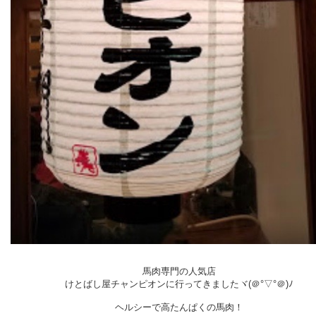
馬肉専門の人気店
けとばし屋チャンピオンに行ってきましたヾ(＠°▽°＠)ﾉ
ヘルシーで高たんぱくの馬肉！