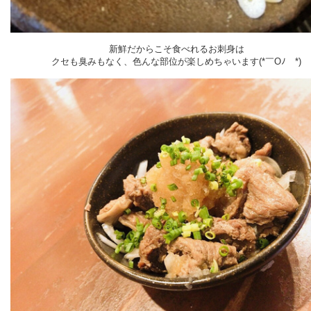
新鮮だからこそ食べれるお刺身は
クセも臭みもなく、色んな部位が楽しめちゃいます(*￣Oﾉ￣*)