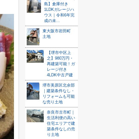
島】倉庫付き
1LDKガレージハ
ウス｜令和6年完
成の未...
東大阪市岩田町
土地
【堺市中区上
之】980万円・
再建築可能！ガ
レージ付き
4LDK中古戸建
堺市美原区北余部
｜建築条件なし・
リフォームも可能
な売り土地
奈良市古市町｜
生活利便の高い
住宅エリアで建
築条件なしの売
り土地