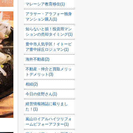
マレーシア教育移住(1)
アラサー・アラフォー独身
マンション購入(1)
知らないと損！投資用マン
ションの売却タイミング(1)
豊中市人気学区！イトーピ
ア豊中緑丘ロジュマン(1)
海外不動産(2)
不動産・仲介と買取メリッ
トデメリット(3)
相続(2)
今日の佐野さん(1)
経営情報雑誌に載りまし
た！(1)
嵐山ロイアルハイツリフォ
ームビフォーアフター(1)