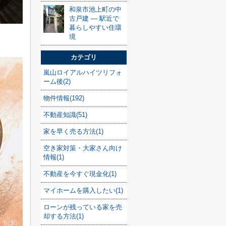
和泉市池上町の中
古戸建 — 駅近で
暮らしやすい住環
境
カテゴリ
嵐山ロイアルハイツリフォ
ーム後(2)
物件情報(192)
不動産知識(51)
家を早く売る方法(1)
空き家対策・大家さん向け
情報(1)
不動産を今すぐ現金化(1)
マイホームを購入したい(1)
ローンが残っている家を売
却する方法(1)