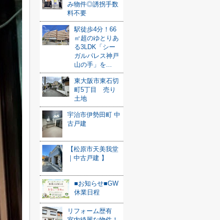
み物件◎誘拐手数
料不要
駅徒歩4分！66
㎡超のゆとりあ
る3LDK「シー
ガルパレス神戸
山の手」を...
東大阪市東石切
町5丁目 売り
土地
宇治市伊勢田町 中
古戸建
【松原市天美我堂
｜中古戸建 】
■お知らせ■GW
休業日程
リフォーム歴有
室内綺麗な物件！