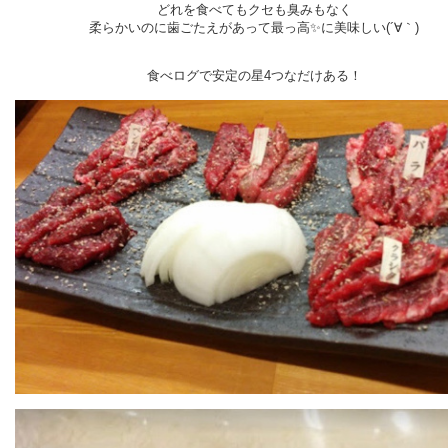
どれを食べてもクセも臭みもなく
柔らかいのに歯ごたえがあって最っ高✨に美味しい(´∀｀)
食べログで安定の星4つなだけある！