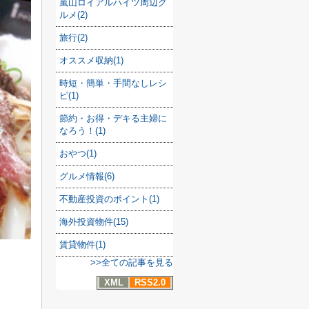
嵐山ロイアルハイツ周辺グ
ルメ(2)
旅行(2)
オススメ収納(1)
時短・簡単・手間なしレシ
ピ(1)
節約・お得・デキる主婦に
なろう！(1)
おやつ(1)
グルメ情報(6)
不動産投資のポイント(1)
海外投資物件(15)
賃貸物件(1)
>>全ての記事を見る
XML
RSS2.0