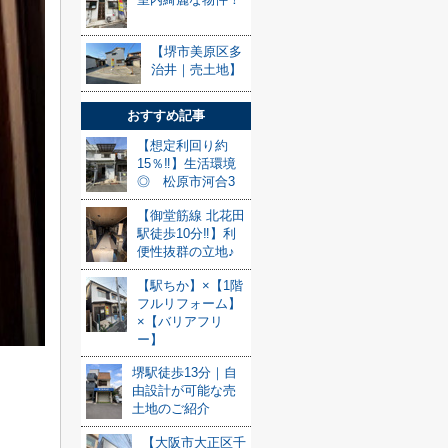
【堺市美原区多
治井｜売土地】
おすすめ記事
【想定利回り約
15％‼】生活環境
◎ 松原市河合3
【御堂筋線 北花田
駅徒歩10分‼】利
便性抜群の立地♪
【駅ちか】×【1階
フルリフォーム】
×【バリアフリ
ー】
堺駅徒歩13分｜自
由設計が可能な売
土地のご紹介
【大阪市大正区千