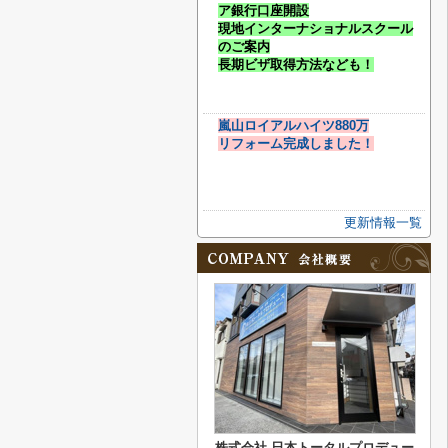
ア銀行口座開設
現地インターナショナルスクール
のご案内
長期ビザ取得方法なども！
嵐山ロイアルハイツ880万
リフォーム完成しました！
更新情報一覧
株式会社 日本トータルプロデュー