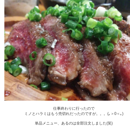
仕事終わりに行ったので
ミノとハラミはもう売切れだったのですが。。。(｡＞0＜｡)
単品メニュー、あるのは全部注文しました(笑)