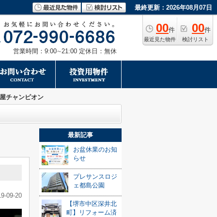
最終更新：2026年08月07日
00
00
件
件
最近見た物件
検討リスト
営業時間：9:00∼21:00 定休日：無休
屋チャンピオン
最新記事
お盆休業のお知
らせ
プレサンスロジ
ェ都島公園
19-09-20
【堺市中区深井北
町】リフォーム済