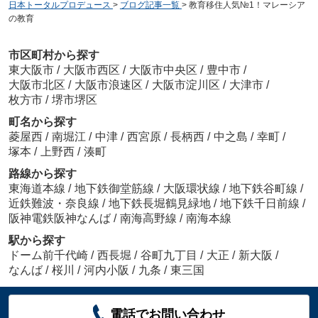
日本トータルプロデュース
>
ブログ記事一覧
>
教育移住人気№1！マレーシア
の教育
市区町村から探す
東大阪市
/
大阪市西区
/
大阪市中央区
/
豊中市
/
大阪市北区
/
大阪市浪速区
/
大阪市淀川区
/
大津市
/
枚方市
/
堺市堺区
町名から探す
菱屋西
/
南堀江
/
中津
/
西宮原
/
長柄西
/
中之島
/
幸町
/
塚本
/
上野西
/
湊町
路線から探す
東海道本線
/
地下鉄御堂筋線
/
大阪環状線
/
地下鉄谷町線
/
近鉄難波・奈良線
/
地下鉄長堀鶴見緑地
/
地下鉄千日前線
/
阪神電鉄阪神なんば
/
南海高野線
/
南海本線
駅から探す
ドーム前千代崎
/
西長堀
/
谷町九丁目
/
大正
/
新大阪
/
なんば
/
桜川
/
河内小阪
/
九条
/
東三国
電話でお問い合わせ