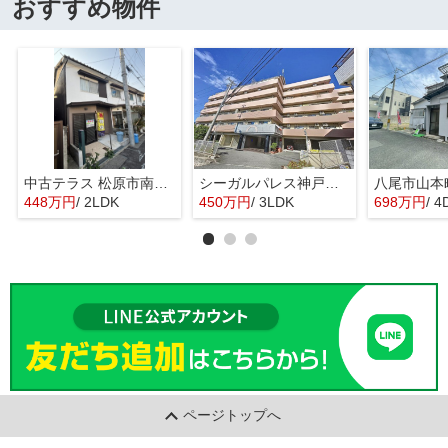
おすすめ物件
中古テラス 松原市南新町1
シーガルパレス神戸山の手
448万円
/ 2LDK
450万円
/ 3LDK
698万円
/ 4
ページトップへ