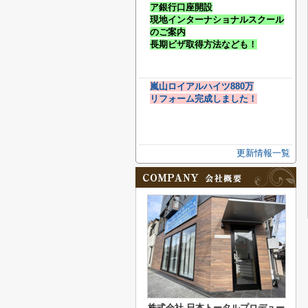
ア銀行口座開設
現地インターナショナルスクール
のご案内
長期ビザ取得方法なども！
嵐山ロイアルハイツ880万
リフォーム完成しました！
更新情報一覧
株式会社 日本トータルプロデュー