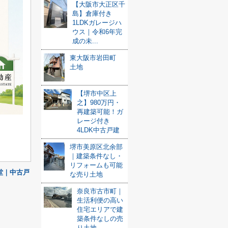
【大阪市大正区千
島】倉庫付き
1LDKガレージハ
ウス｜令和6年完
成の未...
東大阪市岩田町
土地
【堺市中区上
之】980万円・
再建築可能！ガ
レージ付き
4LDK中古戸建
。
堺市美原区北余部
｜建築条件なし・
リフォームも可能
堂｜中古戸
な売り土地
奈良市古市町｜
生活利便の高い
住宅エリアで建
築条件なしの売
り土地