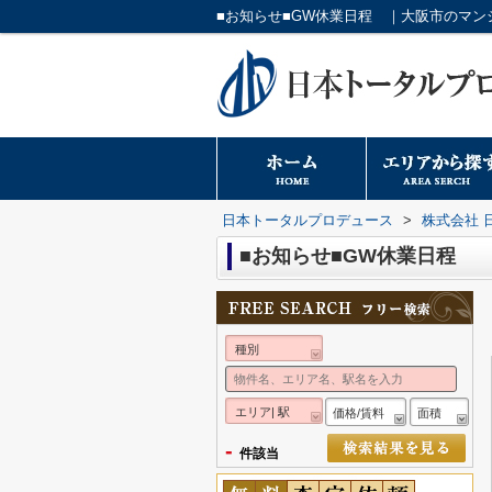
日本トータルプロデュース
>
株式会社 
■お知らせ■GW休業日程
種別
エリア| 駅
価格/賃料
面積
-
件該当