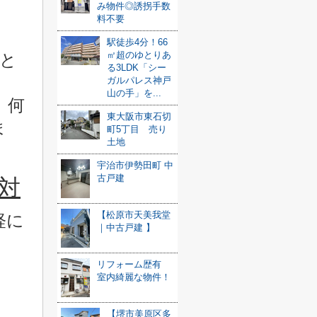
み物件◎誘拐手数
料不要
駅徒歩4分！66
㎡超のゆとりあ
と
る3LDK「シー
ガルパレス神戸
山の手」を...
、
何
東大阪市東石切
ま
町5丁目 売り
土地
宇治市伊勢田町 中
古戸建
対
【松原市天美我堂
軽に
｜中古戸建 】
リフォーム歴有
室内綺麗な物件！
【堺市美原区多