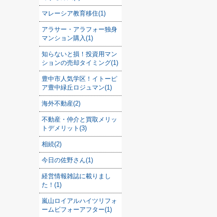
マレーシア教育移住(1)
アラサー・アラフォー独身
マンション購入(1)
知らないと損！投資用マン
ションの売却タイミング(1)
豊中市人気学区！イトーピ
ア豊中緑丘ロジュマン(1)
海外不動産(2)
不動産・仲介と買取メリッ
トデメリット(3)
相続(2)
今日の佐野さん(1)
経営情報雑誌に載りまし
た！(1)
嵐山ロイアルハイツリフォ
ームビフォーアフター(1)