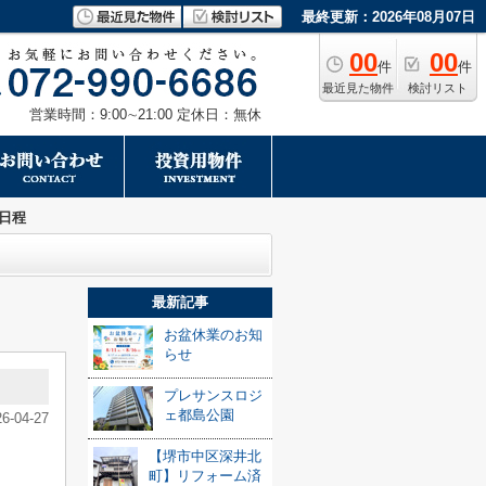
最終更新：2026年08月07日
00
00
件
件
最近見た物件
検討リスト
営業時間：9:00∼21:00 定休日：無休
業日程
最新記事
お盆休業のお知
らせ
プレサンスロジ
ェ都島公園
26-04-27
【堺市中区深井北
町】リフォーム済