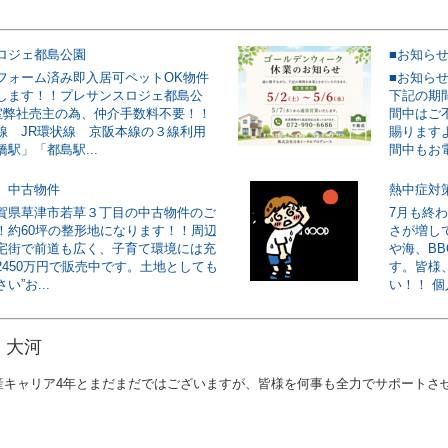
ロジェ都島公園
■お知ら
フォーム済み即入居可ペットOK物件
■お知ら
します！！プレサンスロジェ都島公
下記の期
号室弊社売主の為、仲介手数料不要！！
間中はご
線 JR環状線 京阪本線の３線利用
賜ります
駅」「都島駅...
間中もお電
 中古物件
熱中症対
賀県草津市若草３丁目の中古物件のご
7月も終
！約60坪の整形地になります！！周辺
さが増して
宅街で前道も広く、子育て環境には充
や海、B
2450万円で販売中です。土地としても
す。皆様
”お...
い！！ 個
 大河
産キャリア4年とまだまだではございますが、皆様を何事も全力でサポートさ