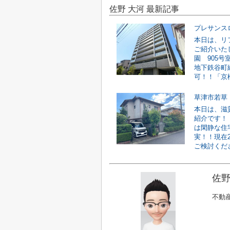
佐野 大河 最新記事
プレサンス
本日は、リ
ご紹介いた
園 905
地下鉄谷町
可！！「京橋
草津市若草
本日は、滋
紹介です！
は閑静な住
実！！現在
ご検討ください
佐野
不動