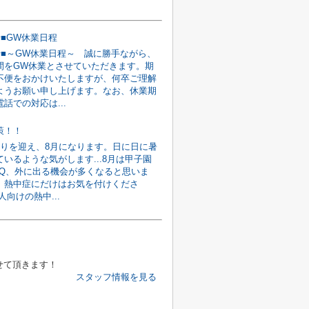
せ■GW休業日程
せ■～GW休業日程～ 誠に勝手ながら、
間をGW休業とさせていただきます。期
不便をおかけいたしますが、何卒ご理解
ようお願い申し上げます。なお、休業期
話での対応は...
策！！
わりを迎え、8月になります。日に日に暑
いるような気がします...8月は甲子園
BQ、外に出る機会が多くなると思いま
、熱中症にだけはお気を付けくださ
人向けの熱中...
せて頂きます！
スタッフ情報を見る