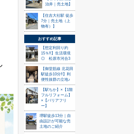
治井｜売土地】
【住吉大社駅 徒歩
7分｜売土地（上
物有）】
おすすめ記事
【想定利回り約
15％‼】生活環境
◎ 松原市河合3
し
【御堂筋線 北花田
駅徒歩10分‼】利
便性抜群の立地♪
【駅ちか】×【1階
フルリフォーム】
×【バリアフリ
ー】
堺駅徒歩13分｜自
由設計が可能な売
土地のご紹介