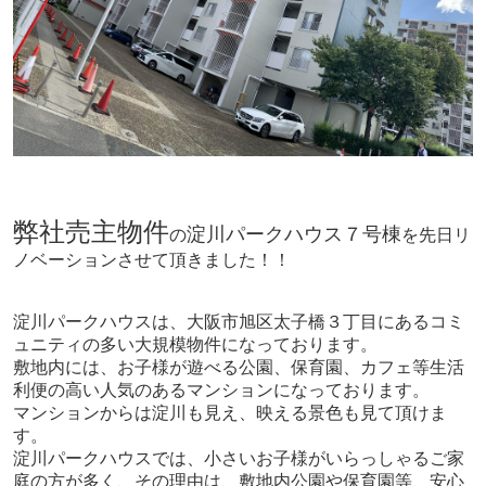
弊社売主物件
淀川パークハウス７号棟
の
を先日リ
ノベーションさせて頂きました！！
淀川パークハウスは、大阪市旭区太子橋３丁目にあるコミ
ュニティの多い大規模物件になっております。
敷地内には、お子様が遊べる公園、保育園、カフェ等生活
利便の高い人気のあるマンションになっております。
マンションからは淀川も見え、映える景色も見て頂けま
す。
淀川パークハウスでは、小さいお子様がいらっしゃるご家
庭の方が多く、その理由は、敷地内公園や保育園等、安心