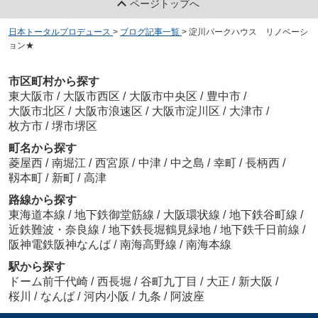
ページトップへ
日本トータルプロデュース
>
ブログ記事一覧
>
淀川パークハウス リノベーシ
ョン★
市区町村から探す
東大阪市
/
大阪市西区
/
大阪市中央区
/
豊中市
/
大阪市北区
/
大阪市浪速区
/
大阪市淀川区
/
大津市
/
枚方市
/
堺市堺区
町名から探す
菱屋西
/
南堀江
/
西宮原
/
中津
/
中之島
/
幸町
/
長柄西
/
靱本町
/
新町
/
高津
路線から探す
東海道本線
/
地下鉄御堂筋線
/
大阪環状線
/
地下鉄谷町線
/
近鉄難波・奈良線
/
地下鉄長堀鶴見緑地
/
地下鉄千日前線
/
阪神電鉄阪神なんば
/
南海高野線
/
南海本線
駅から探す
ドーム前千代崎
/
西長堀
/
谷町九丁目
/
大正
/
新大阪
/
桜川
/
なんば
/
河内小阪
/
九条
/
阿波座