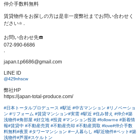
仲介手数料無料
賃貸物件をお探しの方は是非一度弊社までお問い合わせく
ださい⭐️ .
お問い合わせ先☎️
072-990-6686
.
japan.t.p6686@gmail.com
LINE ID
@429nhscw
弊社HP
https://japan-total-produce.com/
#日本トータルプロデュース
#駅近
#中古マンション
#リノベーショ
ン
#リフォーム
#賃貸マンション
#実需
#駅近
#住み替え
#仲介
#築
浅物件
#角部屋
#好立地
#投資
#マンション投資
#followｍe
#新着情
報
#賃貸中
#不動産売買
#不動産売却
#不動産買取
#love
#仲介手数
料無料
#夜景
#タワーマンション
#一人暮らし
#駅近物件
#ペット
#築
浅物件
#芦屋
#スケルトン