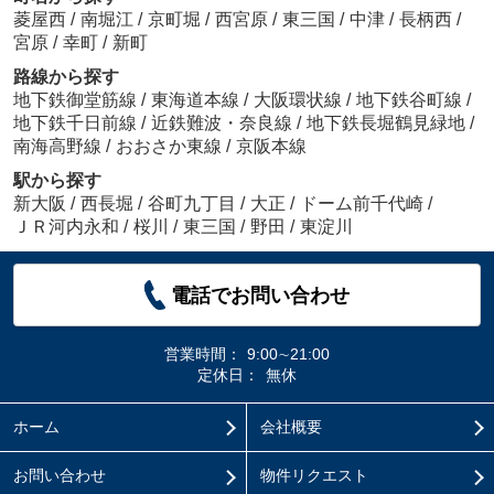
菱屋西
/
南堀江
/
京町堀
/
西宮原
/
東三国
/
中津
/
長柄西
/
宮原
/
幸町
/
新町
路線から探す
地下鉄御堂筋線
/
東海道本線
/
大阪環状線
/
地下鉄谷町線
/
地下鉄千日前線
/
近鉄難波・奈良線
/
地下鉄長堀鶴見緑地
/
南海高野線
/
おおさか東線
/
京阪本線
駅から探す
新大阪
/
西長堀
/
谷町九丁目
/
大正
/
ドーム前千代崎
/
ＪＲ河内永和
/
桜川
/
東三国
/
野田
/
東淀川
電話でお問い合わせ
営業時間：
9:00∼21:00
定休日：
無休
ホーム
会社概要
お問い合わせ
物件リクエスト