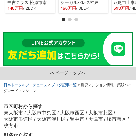
中古テラス 松原市南新町1
シーガルパレス神戸山の手
448万円
/ 2LDK
450万円
/ 3LDK
698万円
/ 4
ページトップへ
日本トータルプロデュース
>
ブログ記事一覧
>
賃貸マンション情報 築浅ハイ
グレードマンション
市区町村から探す
東大阪市
/
大阪市中央区
/
大阪市西区
/
大阪市北区
/
大阪市浪速区
/
大阪市淀川区
/
豊中市
/
大津市
/
堺市堺区
/
枚方市
町名から探す