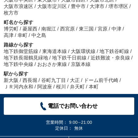
大阪市浪速区
/
大阪市淀川区
/
豊中市
/
大津市
/
堺市堺区
/
枚方市
町名から探す
博労町
/
菱屋西
/
南堀江
/
西宮原
/
東三国
/
宮原
/
中津
/
高津
/
幸町
/
中之島
路線から探す
地下鉄御堂筋線
/
東海道本線
/
大阪環状線
/
地下鉄谷町線
/
地下鉄長堀鶴見緑地
/
地下鉄千日前線
/
近鉄難波・奈良線
/
地下鉄中央線
/
おおさか東線
/
京阪本線
駅から探す
新大阪
/
西長堀
/
谷町九丁目
/
大正
/
ドーム前千代崎
/
ＪＲ河内永和
/
阿波座
/
桜川
/
弁天町
/
本町
電話でお問い合わせ
営業時間：
9:00∼21:00
定休日：
無休