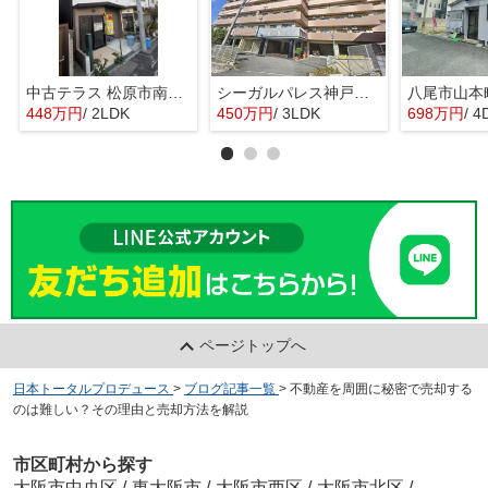
中古テラス 松原市南新町1
シーガルパレス神戸山の手
448万円
/ 2LDK
450万円
/ 3LDK
698万円
/ 4
ページトップへ
日本トータルプロデュース
>
ブログ記事一覧
>
不動産を周囲に秘密で売却する
のは難しい？その理由と売却方法を解説
市区町村から探す
大阪市中央区
/
東大阪市
/
大阪市西区
/
大阪市北区
/