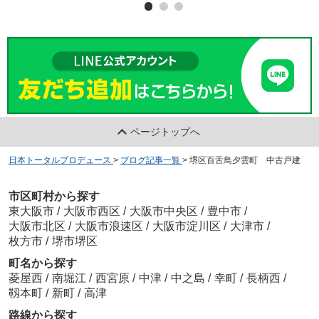
ページトップへ
日本トータルプロデュース
>
ブログ記事一覧
>
堺区百舌鳥夕雲町 中古戸建
市区町村から探す
東大阪市
/
大阪市西区
/
大阪市中央区
/
豊中市
/
大阪市北区
/
大阪市浪速区
/
大阪市淀川区
/
大津市
/
枚方市
/
堺市堺区
町名から探す
菱屋西
/
南堀江
/
西宮原
/
中津
/
中之島
/
幸町
/
長柄西
/
靱本町
/
新町
/
高津
路線から探す