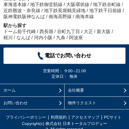
東海道本線
/
地下鉄御堂筋線
/
大阪環状線
/
地下鉄谷町線
/
近鉄難波・奈良線
/
地下鉄長堀鶴見緑地
/
地下鉄千日前線
/
阪神電鉄阪神なんば
/
南海高野線
/
南海本線
駅から探す
ドーム前千代崎
/
西長堀
/
谷町九丁目
/
大正
/
新大阪
/
桜川
/
なんば
/
河内小阪
/
九条
/
阿波座
電話でお問い合わせ
営業時間：
9:00∼21:00
定休日：
無休
ホーム
会社概要
お問い合わせ
物件リクエスト
プライバシーポリシー
利用規約
アクセスマップ
PCサイト
Copyright(c) 株式会社 日本トータルプロデュー
ス All rights reserved.