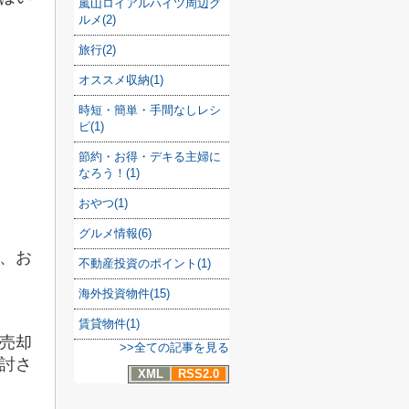
嵐山ロイアルハイツ周辺グ
ルメ(2)
旅行(2)
オススメ収納(1)
時短・簡単・手間なしレシ
ピ(1)
節約・お得・デキる主婦に
なろう！(1)
おやつ(1)
グルメ情報(6)
、お
不動産投資のポイント(1)
海外投資物件(15)
賃貸物件(1)
売却
>>全ての記事を見る
討さ
XML
RSS2.0