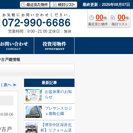
最終更新：2026年08月07日
00
00
件
件
最近見た物件
検討リスト
営業時間：9:00∼21:00 定休日：無休
中古戸建情報
最新記事
｜次へ ≫
お盆休業のお知
らせ
プレサンスロジ
ェ都島公園
24-08-06
【堺市中区深井北
中古戸
町】リフォーム済