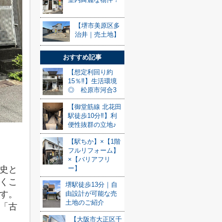
【堺市美原区多
治井｜売土地】
おすすめ記事
【想定利回り約
15％‼】生活環境
◎ 松原市河合3
【御堂筋線 北花田
駅徒歩10分‼】利
便性抜群の立地♪
【駅ちか】×【1階
フルリフォーム】
×【バリアフリ
史と
ー】
くこ
堺駅徒歩13分｜自
す。
由設計が可能な売
土地のご紹介
「古
【大阪市大正区千