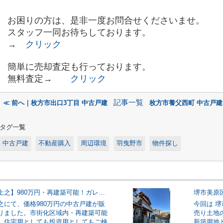
お困りの方は、是非一度お問合せくださいませ。
スタッフ一同お待ちしております。
→
クリック
簡単に売却査定も行っております。
無料査定→
クリック
記事一覧
≪ 前へ｜枚方市出口3丁目 中古戸建
枚方市養父西町 中古戸建
タグ一覧
中古戸建
不動産購入
周辺環境
羽曳野市
物件探し
【堺市中区上之】980万円・再建築可能！ガレージ付き4LDK中古戸建
之にて、価格980万円の中古戸建が販
今回は 
りました。市街化区域内・再建築可能
売り土地
、住宅用としても投資用としてもご検
新築用地