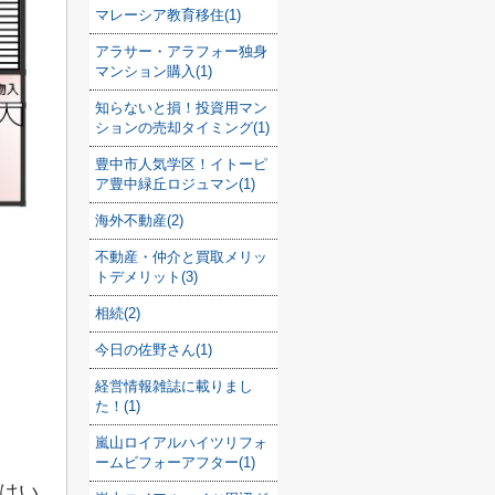
マレーシア教育移住(1)
アラサー・アラフォー独身
マンション購入(1)
知らないと損！投資用マン
ションの売却タイミング(1)
豊中市人気学区！イトーピ
ア豊中緑丘ロジュマン(1)
海外不動産(2)
不動産・仲介と買取メリッ
トデメリット(3)
相続(2)
今日の佐野さん(1)
経営情報雑誌に載りまし
た！(1)
嵐山ロイアルハイツリフォ
ームビフォーアフター(1)
はい