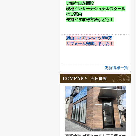
ア銀行口座開設
現地インターナショナルスクール
のご案内
長期ビザ取得方法なども！
嵐山ロイアルハイツ880万
リフォーム完成しました！
更新情報一覧
株式会社 日本トータルプロデュー