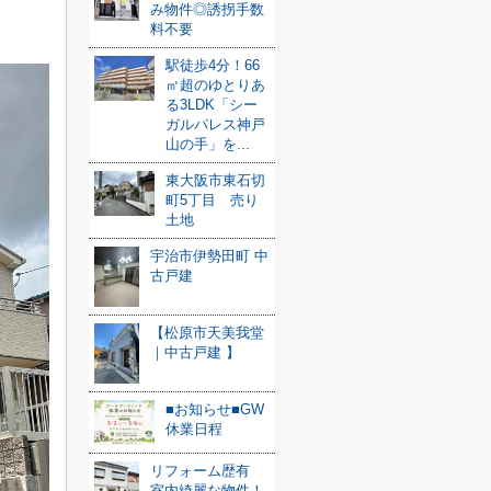
み物件◎誘拐手数
料不要
駅徒歩4分！66
㎡超のゆとりあ
る3LDK「シー
ガルパレス神戸
山の手」を...
東大阪市東石切
町5丁目 売り
土地
宇治市伊勢田町 中
古戸建
【松原市天美我堂
｜中古戸建 】
■お知らせ■GW
休業日程
リフォーム歴有
室内綺麗な物件！