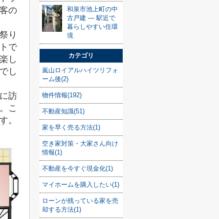
客の
和泉市池上町の中
古戸建 — 駅近で
暮らしやすい住環
祭り
境
トで
カテゴリ
楽し
でし
嵐山ロイアルハイツリフォ
ーム後(2)
に訪
物件情報(192)
。こ
不動産知識(51)
す。
家を早く売る方法(1)
空き家対策・大家さん向け
情報(1)
不動産を今すぐ現金化(1)
マイホームを購入したい(1)
ローンが残っている家を売
却する方法(1)