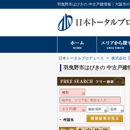
日本トータルプロデュース
>
株式会社 
羽曳野市はびきの 中古戸建
種別
エリア| 駅
価格/賃料
面積
-
件該当