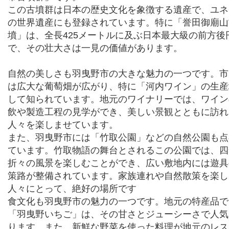
この古墳群は日本の歴史文化を象徴する遺産で、ユネ
の世界遺産にも登録されています。特に「誉田御廟山
墳」は、全長425メートルに及ぶ日本最大級の前方後
で、その壮大さは一見の価値があります。
自然の美しさも羽曳野市の大きな魅力の一つです。市
は広大な葡萄畑が広がり、特に「河内ワイン」の生産
して知られています。地元のワイナリ
ーでは、ワイン
飲や製造工程の見学ができ、美しい景観とともに訪れ
人々を楽しませています。
また、羽曳野市には「竹取公園」などの自然公園も点
ています。竹取物語の舞台とされるこの公園では、四
折々の風景を楽しむことができ、広い敷地内には遊具
策路が整備されています。家族連れや自然散策を楽し
人々にとって、絶好の場所です
食文化も羽曳野市の魅力の一つです。地元の特産品で
「羽曳野いちご」は、その甘さとジューシーさで人気
ります。また、新鮮な野菜を使った料理が地元のレス