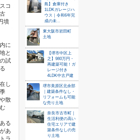
島】倉庫付き
スコ
1LDKガレージハ
古
ウス｜令和6年完
円墳
成の未...
東大阪市岩田町
土地
内に
地と
【堺市中区上
之】980万円・
の試
再建築可能！ガ
る
レージ付き
4LDK中古戸建
在し
堺市美原区北余部
季
｜建築条件なし・
リフォームも可能
や散
な売り土地
む
奈良市古市町｜
生活利便の高い
ある
住宅エリアで建
築条件なしの売
があ
り土地
トラ