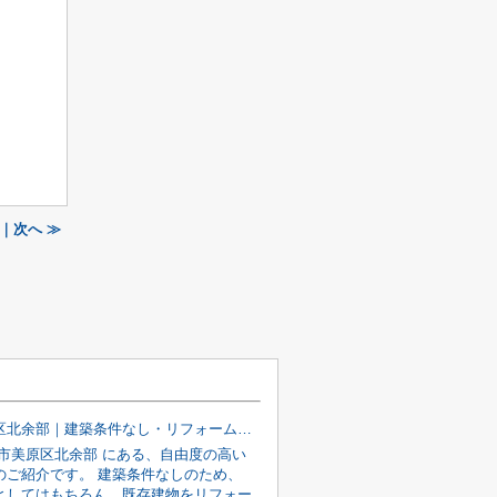
｜次へ ≫
堺市美原区北余部｜建築条件なし・リフォームも可能な売り土地
堺市美原区北余部 にある、自由度の高い
のご紹介です。 建築条件なしのため、
としてはもちろん、既存建物をリフォー