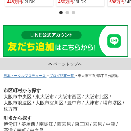
448万円
/ 2LDK
450万円
/ 3LDK
698万円
/ 4
ページトップへ
日本トータルプロデュース
>
ブログ記事一覧
>
東大阪市衣摺3丁目分譲地
市区町村から探す
大阪市中央区
/
東大阪市
/
大阪市西区
/
大阪市北区
/
大阪市浪速区
/
大阪市淀川区
/
豊中市
/
大津市
/
堺市堺区
/
枚方市
町名から探す
博労町
/
菱屋西
/
南堀江
/
西宮原
/
東三国
/
宮原
/
中津
/
高津
/
幸町
/
中之島