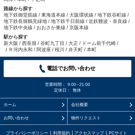
路線から探す
地下鉄御堂筋線
/
東海道本線
/
大阪環状線
/
地下鉄谷町線
/
地下鉄長堀鶴見緑地
/
地下鉄千日前線
/
近鉄難波・奈良線
/
地下鉄中央線
/
おおさか東線
/
京阪本線
駅から探す
新大阪
/
西長堀
/
谷町九丁目
/
大正
/
ドーム前千代崎
/
ＪＲ河内永和
/
阿波座
/
桜川
/
弁天町
/
本町
電話でお問い合わせ
営業時間：
9:00∼21:00
定休日：
無休
ホーム
会社概要
お問い合わせ
物件リクエスト
プライバシーポリシー
利用規約
アクセスマップ
PCサイト