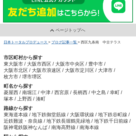
ページトップへ
日本トータルプロデュース
>
ブログ記事一覧
>
西区九条南 中古テラス
市区町村から探す
東大阪市
/
大阪市西区
/
大阪市中央区
/
豊中市
/
大阪市北区
/
大阪市浪速区
/
大阪市淀川区
/
大津市
/
枚方市
/
堺市堺区
町名から探す
菱屋西
/
南堀江
/
中津
/
西宮原
/
長柄西
/
中之島
/
幸町
/
塚本
/
上野西
/
湊町
路線から探す
東海道本線
/
地下鉄御堂筋線
/
大阪環状線
/
地下鉄谷町線
/
近鉄難波・奈良線
/
地下鉄長堀鶴見緑地
/
地下鉄千日前線
/
阪神電鉄阪神なんば
/
南海高野線
/
南海本線