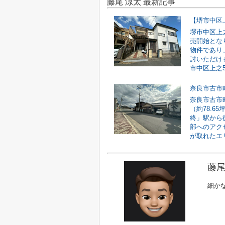
藤尾 涼太 最新記事
堺市中区上
売開始とな
物件であり
討いただけ
市中区上之551
奈良市古市
（約78.6
終」駅から
部へのアク
が取れたエリ
藤尾
細か