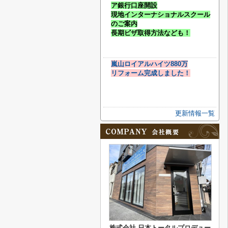
ア銀行口座開設
現地インターナショナルスクール
のご案内
長期ビザ取得方法なども！
嵐山ロイアルハイツ880万
リフォーム完成しました！
更新情報一覧
株式会社 日本トータルプロデュー