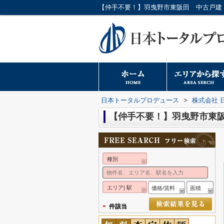
日本トータルプロデュース
>
株式会社 
【仲手不要！】羽曳野市東
種別
エリア| 駅
価格/賃料
面積
-
件該当