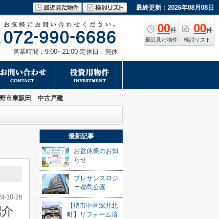
最終更新：2026年08月08日
00
00
件
件
最近見た物件
検討リスト
営業時間：9:00∼21:00 定休日：無休
野市東阪田 中古戸建
最新記事
お盆休業のお知
らせ
プレサンスロジ
ェ都島公園
24-10-28
【堺市中区深井北
紹介
町】リフォーム済