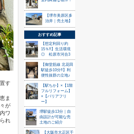
【堺市美原区多
治井｜売土地】
おすすめ記事
【想定利回り約
15％‼】生活環境
◎ 松原市河合3
【御堂筋線 北花田
駅徒歩10分‼】利
便性抜群の立地♪
置す
【駅ちか】×【1階
フルリフォーム】
×【バリアフリ
恵ま
ー】
々が
堺駅徒歩13分｜自
内ワ
由設計が可能な売
られ
土地のご紹介
【大阪市大正区千