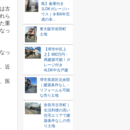
島】倉庫付き
は古
1LDKガレージハ
ウス｜令和6年完
れら
成の未...
た重
東大阪市岩田町
なっ
土地
【堺市中区上
なっ
之】980万円・
再建築可能！ガ
レージ付き
、近
4LDK中古戸建
堺市美原区北余部
、医
｜建築条件なし・
リフォームも可能
な売り土地
奈良市古市町｜
生活利便の高い
住宅エリアで建
築条件なしの売
り土地