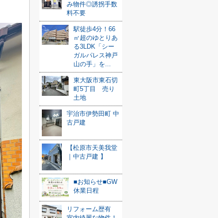
み物件◎誘拐手数
料不要
駅徒歩4分！66
㎡超のゆとりあ
る3LDK「シー
ガルパレス神戸
山の手」を...
東大阪市東石切
町5丁目 売り
土地
宇治市伊勢田町 中
古戸建
【松原市天美我堂
｜中古戸建 】
■お知らせ■GW
休業日程
リフォーム歴有
室内綺麗な物件！