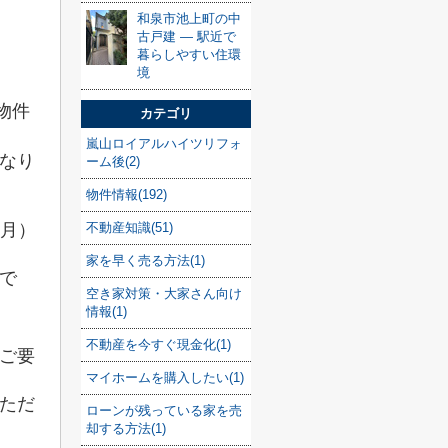
和泉市池上町の中
古戸建 — 駅近で
暮らしやすい住環
境
物件
カテゴリ
嵐山ロイアルハイツリフォ
なり
ーム後(2)
物件情報(192)
不動産知識(51)
0月）
家を早く売る方法(1)
で
空き家対策・大家さん向け
情報(1)
不動産を今すぐ現金化(1)
ご要
マイホームを購入したい(1)
ただ
ローンが残っている家を売
却する方法(1)