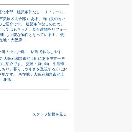
堺市美原区北余部｜建築条件なし・リフォームも可能な売り土地
堺市美原区北余部 にある、自由度の高い
のご紹介です。 建築条件なしのため、
としてはもちろん、既存建物をリフォー
利用も可能な物件となっています。 物
在地：大阪府...
和泉市池上町の中古戸建 — 駅近で暮らしやすい住環境
概要 大阪府和泉市池上町にある中古一戸
のご紹介です。 交通・買い物・生活環
ており、暮らしやすさを重視する方にお
立地です。 所在地：大阪府和泉市池上
JR阪...
スタッフ情報を見る