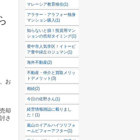
マレーシア教育移住(1)
アラサー・アラフォー独身
ら
マンション購入(1)
知らないと損！投資用マン
ションの売却タイミング(1)
豊中市人気学区！イトーピ
ア豊中緑丘ロジュマン(1)
海外不動産(2)
不動産・仲介と買取メリッ
トデメリット(3)
、お
相続(2)
今日の佐野さん(1)
経営情報雑誌に載りまし
売却
た！(1)
討さ
嵐山ロイアルハイツリフォ
ームビフォーアフター(1)