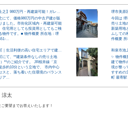
【堺市中区上之】980万円・再建築可能！ガレージ付き4LDK中古戸建
之にて、価格980万円の中古戸建が販
今回は 
りました。市街化区域内・再建築可能
売り土地
、住宅用としても投資用としてもご検
新築用地
る物件です。■ 物件概要 所在地：堺
ムしての
-...
件概要 所
奈良市古市町｜生活利便の高い住宅エリアで建築条件なしの売り土地
町にて、**建築条件なしの売り土地
✨ 物件
5坪）**のご紹介です。 JR桜井線「京
建て物件
徒歩約10分という立地で、 市内中心
境が整っ
セスと、落ち着いた住環境のバランス
すすめの
ア...
町 最寄駅：
 涼太
なご要望までお答えいたします！