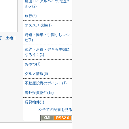
嵐山ロイアルハイツ周辺グ
ルメ(2)
旅行(2)
オススメ収納(1)
時短・簡単・手間なしレシ
町 土地｜
ピ(1)
節約・お得・デキる主婦に
なろう！(1)
おやつ(1)
グルメ情報(6)
不動産投資のポイント(1)
海外投資物件(15)
賃貸物件(1)
>>全ての記事を見る
XML
RSS2.0