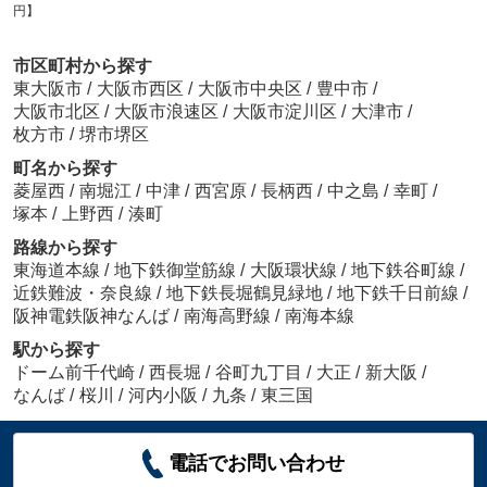
円】
市区町村から探す
東大阪市
/
大阪市西区
/
大阪市中央区
/
豊中市
/
大阪市北区
/
大阪市浪速区
/
大阪市淀川区
/
大津市
/
枚方市
/
堺市堺区
町名から探す
菱屋西
/
南堀江
/
中津
/
西宮原
/
長柄西
/
中之島
/
幸町
/
塚本
/
上野西
/
湊町
路線から探す
東海道本線
/
地下鉄御堂筋線
/
大阪環状線
/
地下鉄谷町線
/
近鉄難波・奈良線
/
地下鉄長堀鶴見緑地
/
地下鉄千日前線
/
阪神電鉄阪神なんば
/
南海高野線
/
南海本線
駅から探す
ドーム前千代崎
/
西長堀
/
谷町九丁目
/
大正
/
新大阪
/
なんば
/
桜川
/
河内小阪
/
九条
/
東三国
電話でお問い合わせ