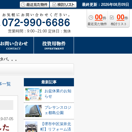
最終更新：2026年08月09日
00
00
件
件
最近見た物件
検討リスト
営業時間：9:00∼21:00 定休日：無休
タバ。。。
最新記事
事一覧
お盆休業のお知
らせ
プレサンスロジ
ェ都島公園
19-07-05
【堺市中区深井北
した
町】リフォーム済