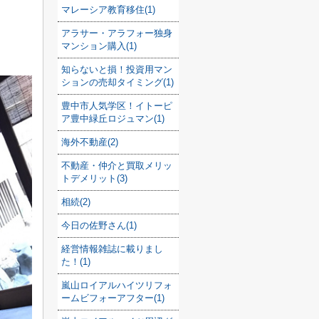
マレーシア教育移住(1)
アラサー・アラフォー独身
マンション購入(1)
知らないと損！投資用マン
ションの売却タイミング(1)
豊中市人気学区！イトーピ
ア豊中緑丘ロジュマン(1)
海外不動産(2)
不動産・仲介と買取メリッ
トデメリット(3)
相続(2)
今日の佐野さん(1)
経営情報雑誌に載りまし
た！(1)
嵐山ロイアルハイツリフォ
ームビフォーアフター(1)