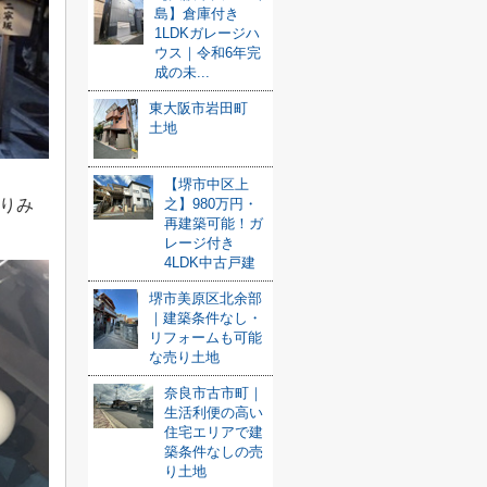
島】倉庫付き
1LDKガレージハ
ウス｜令和6年完
成の未...
東大阪市岩田町
土地
【堺市中区上
之】980万円・
りみ
再建築可能！ガ
レージ付き
4LDK中古戸建
堺市美原区北余部
｜建築条件なし・
リフォームも可能
な売り土地
奈良市古市町｜
生活利便の高い
住宅エリアで建
築条件なしの売
り土地