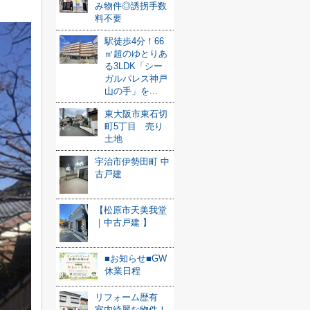
み物件◎誘拐手数
料不要
駅徒歩4分！66
㎡超のゆとりあ
る3LDK「シー
ガルパレス神戸
山の手」を...
東大阪市東石切
町5丁目 売り
土地
宇治市伊勢田町 中
古戸建
【松原市天美我堂
｜中古戸建 】
■お知らせ■GW
休業日程
リフォーム歴有
室内綺麗な物件！