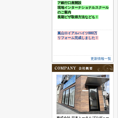
ア銀行口座開設
現地インターナショナルスクール
のご案内
長期ビザ取得方法なども！
嵐山ロイアルハイツ880万
リフォーム完成しました！
更新情報一覧
株式会社 日本トータルプロデュー