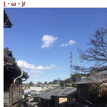
(・ω・)/