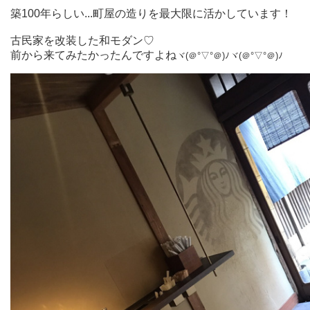
築100年らしい...町屋の造りを最大限に活かしています！
古民家を改装した和モダン♡
前から来てみたかったんですよね
ヾ(＠°▽°＠)ﾉ
ヾ(＠°▽°＠)ﾉ