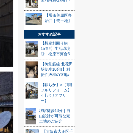
【堺市美原区多
治井｜売土地】
おすすめ記事
【想定利回り約
15％‼】生活環境
◎ 松原市河合3
【御堂筋線 北花田
駅徒歩10分‼】利
便性抜群の立地♪
【駅ちか】×【1階
フルリフォーム】
×【バリアフリ
ー】
堺駅徒歩13分｜自
由設計が可能な売
土地のご紹介
【大阪市大正区千