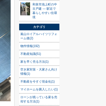
和泉市池上町の中
古戸建 — 駅近で
暮らしやすい住環
境
カテゴリ
嵐山ロイアルハイツリフォ
ーム後(2)
物件情報(192)
不動産知識(51)
家を早く売る方法(1)
空き家対策・大家さん向け
情報(1)
不動産を今すぐ現金化(1)
マイホームを購入したい(1)
ローンが残っている家を売
却する方法(1)