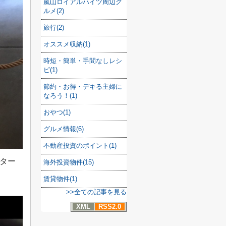
嵐山ロイアルハイツ周辺グ
ルメ(2)
旅行(2)
オススメ収納(1)
時短・簡単・手間なしレシ
ピ(1)
節約・お得・デキる主婦に
なろう！(1)
おやつ(1)
グルメ情報(6)
不動産投資のポイント(1)
ター
海外投資物件(15)
賃貸物件(1)
>>全ての記事を見る
XML
RSS2.0