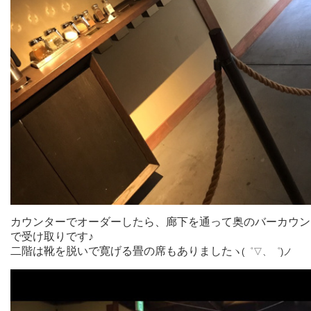
カウンターでオーダーしたら、廊下を通って奥のバーカウン
で受け取りです♪
二階は靴を脱いで寛げる畳の席もありました
ヽ(゜▽、゜)ノ