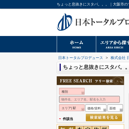
日本トータルプロデュース
>
株式会社 
ちょっと息抜きにスタバ。
種別
エリア| 駅
価格/賃料
面積
-
件該当