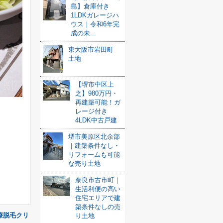
島】倉庫付き
1LDKガレージハ
ウス｜令和6年完
成の未...
東大阪市岩田町
土地
【堺市中区上
之】980万円・
再建築可能！ガ
レージ付き
4LDK中古戸建
堺市美原区北余部
｜建築条件なし・
リフォームも可能
な売り土地
奈良市古市町｜
生活利便の高い
住宅エリアで建
築条件なしの売
療脱毛クリ
り土地