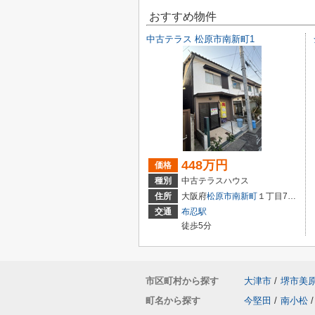
おすすめ物件
中古テラス 松原市南新町1
448万円
価格
種別
中古テラスハウス
住所
大阪府
松原市
南新町
１丁目7-22
交通
布忍駅
徒歩5分
市区町村から探す
大津市
/
堺市美
町名から探す
今堅田
/
南小松
/