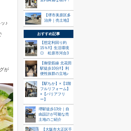
【堺市美原区多
治井｜売土地】
ッ♪
おすすめ記事
で
【想定利回り約
15％‼】生活環境
◎ 松原市河合3
【御堂筋線 北花田
駅徒歩10分‼】利
グが
便性抜群の立地♪
【駅ちか】×【1階
フルリフォーム】
×【バリアフリ
ー】
堺駅徒歩13分｜自
由設計が可能な売
土地のご紹介
【大阪市大正区千