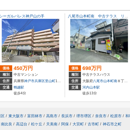
シーガルパレス神戸山の手
八尾市山本町南 中古テラス リフォームしました！
450万円
698万円
価格
価格
種別
中古マンション
種別
中古テラスハウス
住所
兵庫県
神戸市兵庫区
里山町
1-46
住所
大阪府
八尾市
山本町南
８丁目16-23
交通
鵯越駅
交通
河内山本駅
徒歩4分
徒歩13分
原区
/
東大阪市
/
富田林市
/
高島市
/
長浜市
/
堺市堺区
/
奈良市
/
松原市
/
和
南比良
/
高辺台
/
松ケ丘
/
天美南
/
阿保
/
大宮町
/
古市町
/
神石市之町