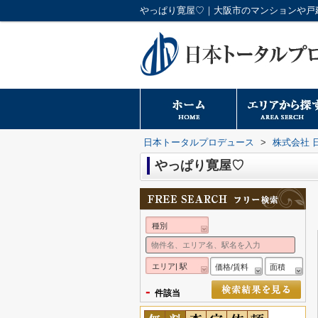
やっぱり寛屋♡｜大阪市のマンションや戸
日本トータルプロデュース
>
株式会社 
やっぱり寛屋♡
種別
エリア| 駅
価格/賃料
面積
-
件該当