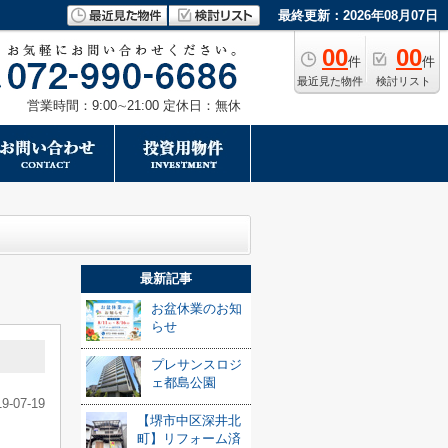
最終更新：2026年08月07日
00
00
件
件
最近見た物件
検討リスト
営業時間：9:00∼21:00 定休日：無休
最新記事
お盆休業のお知
らせ
プレサンスロジ
ェ都島公園
19-07-19
【堺市中区深井北
町】リフォーム済