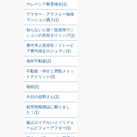
マレーシア教育移住(1)
アラサー・アラフォー独身
マンション購入(1)
知らないと損！投資用マン
ションの売却タイミング(1)
豊中市人気学区！イトーピ
ア豊中緑丘ロジュマン(1)
海外不動産(2)
不動産・仲介と買取メリッ
トデメリット(3)
相続(2)
今日の佐野さん(1)
経営情報雑誌に載りまし
た！(1)
嵐山ロイアルハイツリフォ
ームビフォーアフター(1)