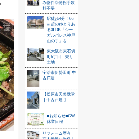
み物件◎誘拐手数
♡
料不要
駅徒歩4分！66
㎡超のゆとりあ
る3LDK「シー
ガルパレス神戸
山の手」を...
東大阪市東石切
町5丁目 売り
土地
宇治市伊勢田町 中
古戸建
【松原市天美我堂
｜中古戸建 】
■お知らせ■GW
休業日程
リフォーム歴有
室内綺麗な物件！