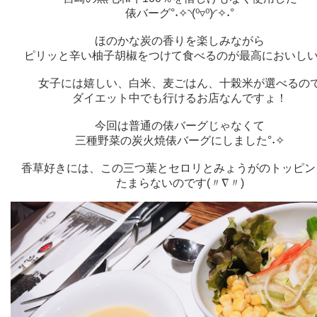
俵バーグ°˖✧◝(⁰▿⁰)◜✧˖°
ほのかな炭の香りを楽しみながら
ピリッと辛い柚子胡椒をつけて食べるのが最高においしい
女子には嬉しい、白米、麦ごはん、十榖米が選べるの
ダイエット中でも行けるお店なんですょ！
今回は普通の俵バーグじゃなくて
三種野菜の炭火焼俵バーグにしました°˖✧
香草好きには、この三つ葉とセロリとみょうがのトッピン
たまらないのです(〃∇〃)