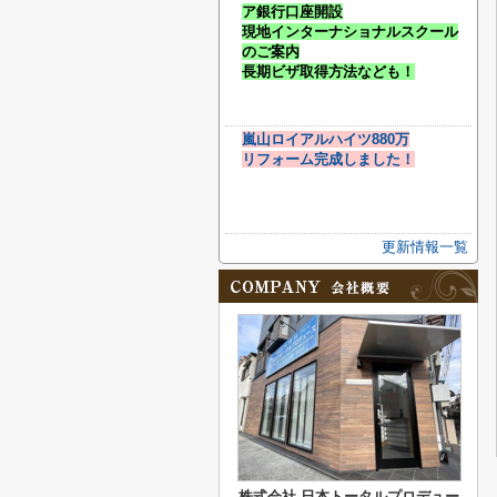
ア銀行口座開設
現地インターナショナルスクール
のご案内
長期ビザ取得方法なども！
嵐山ロイアルハイツ880万
リフォーム完成しました！
更新情報一覧
株式会社 日本トータルプロデュー