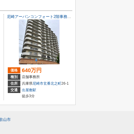
尼崎アーバンコンフォート2階事務所 オーナーチェンジ物件
640万円
価格
種別
店舗事務所
住所
兵庫県
尼崎市
玄番北之町
26-1
交通
出屋敷駅
徒歩3分
歌山市