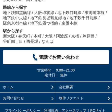
路線から探す
地下鉄御堂筋線
/
大阪環状線
/
地下鉄谷町線
/
東海道本線
/
地下鉄中央線
/
地下鉄長堀鶴見緑地
/
地下鉄千日前線
/
阪急京都本線
/
地下鉄四つ橋線
/
京阪本線
駅から探す
新大阪
/
弁天町
/
本町
/
大阪
/
阿波座
/
京橋
/
芦原橋
/
谷町四丁目
/
西長堀
/
なんば
電話でお問い合わせ
営業時間：
9:00∼21:00
定休日：
無休
ホーム
会社概要
お問い合わせ
物件リクエスト
プライバシーポリシー
利用規約
アクセスマップ
PCサイト