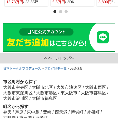
15.73万円
/ 28.85坪
6.5万円
/ 2DK
8,800円
/ -
ページトップへ
日本トータルプロデュース
>
ブログ記事一覧
>
お盆休み
市区町村から探す
大阪市中央区
/
大阪市北区
/
大阪市浪速区
/
大阪市西区
/
大阪市東淀川区
/
大阪市港区
/
東大阪市
/
大阪市都島区
/
大阪市淀川区
/
大阪市福島区
町名から探す
弁天
/
芦原
/
東中島
/
豊崎
/
西天満
/
博労町
/
常盤町
/
京町堀
/
東三国
/
海老江