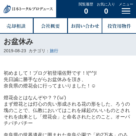
閲覧履歴
お気に入り
メニュー
0
0
お盆休み
2019-08-23
カテゴリ：
旅行
初めまして！ブログ初登場佐野です！!(^^)!
先日誠に勝手ながらお盆休みを頂き、
奈良県の燈花会に行ってまいりました！☺
燈花会とはなんぞや？？('ω')
まず燈花とは灯心の先い形成される花の形をした、ろうの
塊のことで、仏教においてはこれを縁起のいいものとされ
それを由来とし「燈花会」と命名されたとのこと。オーパ
チパチパチー
奈良県の世界遺産に囲まれた奈良公園で「約2万本」のろ