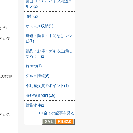
嵐山ロイアルハイツ周辺グ
ルメ(2)
旅行(2)
オススメ収納(1)
すの
時短・簡単・手間なしレシ
とがで
ピ(1)
節約・お得・デキる主婦に
なろう！(1)
おやつ(1)
グルメ情報(6)
れ大歓迎
不動産投資のポイント(1)
海外投資物件(15)
賃貸物件(1)
>>全ての記事を見る
とがご
XML
RSS2.0