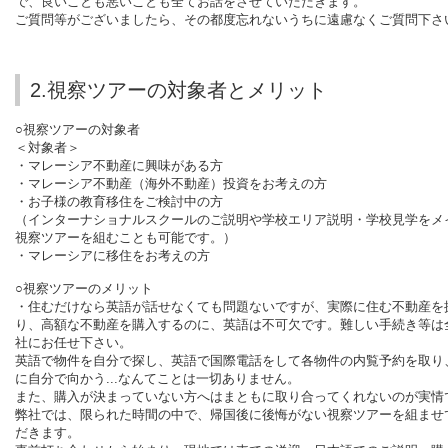
で、良いことも悪いことも全てお話をさせていただきます。
ご質問等がございましたら、その都度忘れないうちに遠慮なくご質問下さ
2.視察ツアーの対象者とメリット
○視察ツアーの対象者
＜対象者＞
・マレーシア不動産に興味がある方
・マレーシア不動産（海外不動産）投資をお考えの方
・お子様の教育移住をご検討中の方
（インターナショナルスクールのご説明や学校エリア説明・学校見学をメ
視察ツアーを組むことも可能です。）
・マレーシアに移住をお考えの方
○視察ツアーのメリット
・住むだけなら英語が話せなくても問題ないですが、実際に住む不動産を
り、高額な不動産を購入するのに、英語は不可欠です。難しい手続き等は
社にお任せ下さい。
英語で物件を自分で探し、英語で国際電話をして各物件の内覧予約を取り
に自分で向かう...なんてことは一切ありません。
また、購入が決まっていない方へはまともに取り合ってくれないのが実情
弊社では、限られた時間の中で、帰国後に後悔がない視察ツアーを組ませ
だきます。