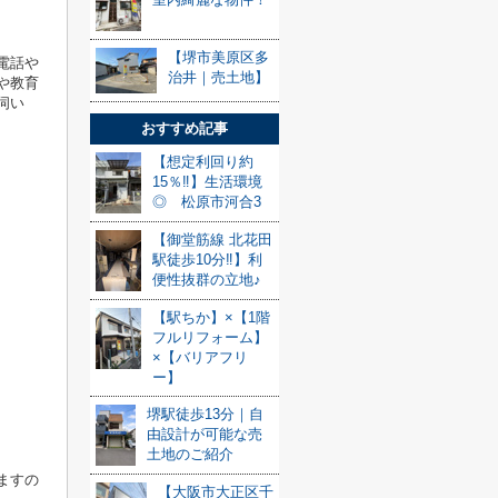
【堺市美原区多
電話や
治井｜売土地】
や教育
伺い
おすすめ記事
【想定利回り約
15％‼】生活環境
◎ 松原市河合3
【御堂筋線 北花田
駅徒歩10分‼】利
便性抜群の立地♪
【駅ちか】×【1階
フルリフォーム】
×【バリアフリ
ー】
堺駅徒歩13分｜自
由設計が可能な売
土地のご紹介
ますの
【大阪市大正区千