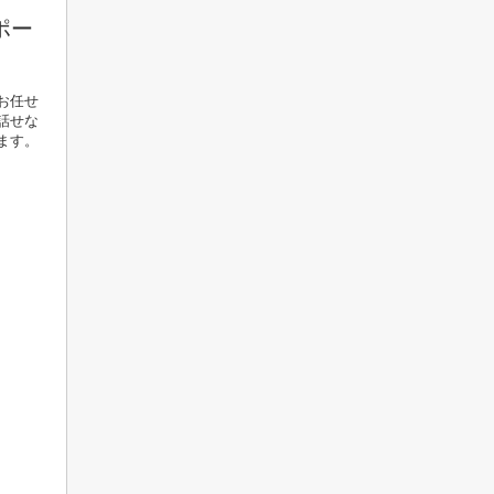
ポー
お任せ
話せな
ます。