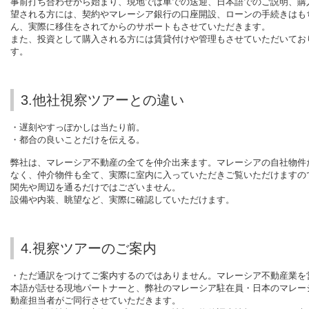
事前打ち合わせから始まり、現地では車での送迎、日本語でのご説明、購
望される方には、契約やマレーシア銀行の口座開設、ローンの手続きはも
ん、
実際に移住をされてからのサポートもさせていただきます。
また、投資として購入される方には賃貸付けや管理もさせていただいてお
す。
3.他社視察ツアーとの違い
・遅刻やすっぽかしは当たり前。
・都合の良いことだけを伝える。
弊社は、マレーシア不動産の全てを仲介出来ます。マレーシアの自社物件
なく、仲介物件も全て、実際に室内に入っていただきご覧いただけますの
関先や周辺を通るだけではございません。
設備や内装、眺望など、実際に確認していただけます。
4.視察ツアーのご案内
・ただ通訳をつけてご案内するのではありません。マレーシア不動産業を
本語が話せる現地パートナーと、弊社のマレーシア駐在員・日本のマレー
動産担当者がご同行させていただきます。