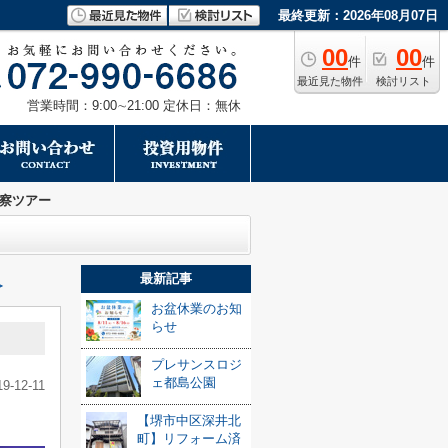
最終更新：2026年08月07日
00
00
件
件
最近見た物件
検討リスト
営業時間：9:00∼21:00 定休日：無休
察ツアー
最新記事
≫
お盆休業のお知
らせ
プレサンスロジ
ェ都島公園
19-12-11
【堺市中区深井北
町】リフォーム済