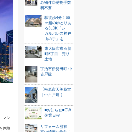
み物件◎誘拐手数
料不要
駅徒歩4分！66
㎡超のゆとりあ
る3LDK「シー
ガルパレス神戸
山の手」を...
東大阪市東石切
町5丁目 売り
土地
宇治市伊勢田町 中
古戸建
【松原市天美我堂
｜中古戸建 】
■お知らせ■GW
休業日程
、マレ
リフォーム歴有
を体験
室内綺麗な物件！