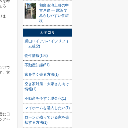
入を希
和泉市池上町の中
ちろ
古戸建 — 駅近で
暮らしやすい住環
りま
境
カテゴリ
嵐山ロイアルハイツリフォ
ーム後(2)
物件情報(192)
不動産知識(51)
だけで
で、玄
家を早く売る方法(1)
空き家対策・大家さん向け
情報(1)
不動産を今すぐ現金化(1)
マイホームを購入したい(1)
営む日
ローンが残っている家を売
シア不
却する方法(1)