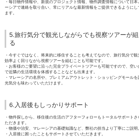
・毎日物件情報や、新規のプロジェクト情報、物件調査情報について日本
ーシアで連絡を取り合い、常にリアルな最新情報をご提供できるようにし
ます。
5.旅行気分で観光しながらでも視察ツアーが組
る
・今すぐではなく、将来的に移住することも考えてなので、旅行気分で観
効率よく回りながら視察ツアーを組むことも可能です。
・お客様のご要望に沿った完全プライベートツアーも可能ですので、空い
で近隣の生活環境を体感することなども出来ます。
・マレーシアの名所や、プレミアムアウトレット・ショッピングモールを
光気分も味わっていただけます。
6.入居後もしっかりサポート
・物件探しから、移住後の生活のアフターフォローもトータルサポートさ
ただきます。
・物価や治安、マレーシアの基礎知識など、弊社の担当より丁寧にご説明
・入居後に困ったこともサポートさせていただきます。