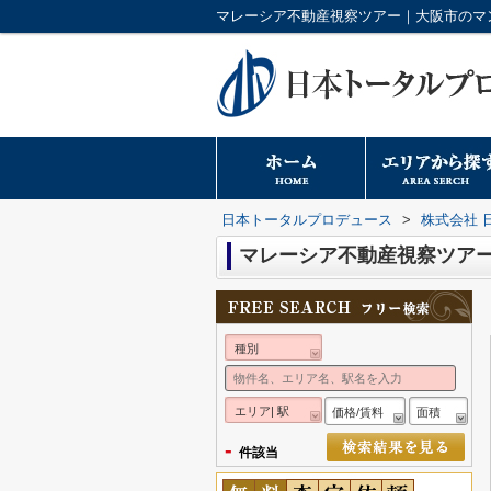
日本トータルプロデュース
>
株式会社 
マレーシア不動産視察ツア
種別
エリア| 駅
価格/賃料
面積
-
件該当