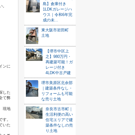
島】倉庫付き
い。
1LDKガレージハ
ウス｜令和6年完
成の未...
東大阪市岩田町
土地
【堺市中区上
之】980万円・
再建築可能！ガ
インに
レージ付き
4LDK中古戸建
堺市美原区北余部
｜建築条件なし・
探した
リフォームも可能
全て弊
な売り土地
、現地
奈良市古市町｜
生活利便の高い
です。
住宅エリアで建
ていた
築条件なしの売
り土地