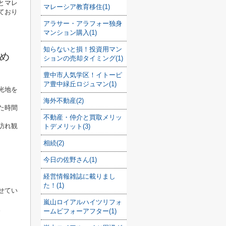
とマレ
マレーシア教育移住(1)
ており
アラサー・アラフォー独身
マンション購入(1)
知らないと損！投資用マン
め
ションの売却タイミング(1)
豊中市人気学区！イトーピ
ア豊中緑丘ロジュマン(1)
光地を
海外不動産(2)
た時間
不動産・仲介と買取メリッ
訪れ観
トデメリット(3)
相続(2)
今日の佐野さん(1)
経営情報雑誌に載りまし
た！(1)
せてい
嵐山ロイアルハイツリフォ
。
ームビフォーアフター(1)