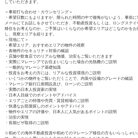
していただきます。
＜事前打ち合わせ・カウンセリング＞
・希望日数にもよりますが、限られた時間の中で後悔がないよう、
事前に
メールにてお話しをさせていただき、不動産投資もしくは、ロングステイ
移住をお考えなのか、ご予算はいくらなのか希望エリアはどこなのかをお
し、視察エリアを絞ります。
＜現地にて＞
・希望エリア、おすすめエリアの物件の視察
・各物件のセキュリティ対策の確認
・店舗や飲食店でのリアルな物価、治安もご覧いただきます
・実際にマレーシアでお住まいになった場合の光熱費のご説明
・一般的なマレーシア基礎知識
・投資をお考えの方には、リアルな投資環境のご説明
・いくつかの物件をご覧いただくことで、内装や設備のグレードの確認
・マレーシア銀行口座開設及び、ローンのご説明
・実際の日本人投資家の実情
・日本人目線でのポイントやアドバイス
・エリアごとの特徴や売買・賃貸相場のご説明
・快適なお部屋探しのポイントやアドバイス
・物件やエリアの評価や、日本人に人気があるポイントの説明
・治安の実情
・長期ビザ取得のご説明
☆初めての海外不動産投資や初めてのマレーシア移住の方もいらっしゃい