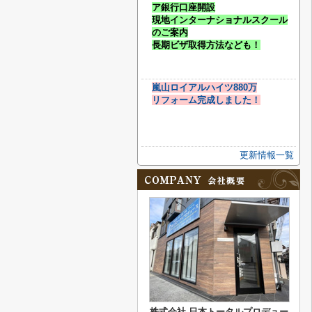
ア銀行口座開設
現地インターナショナルスクール
のご案内
長期ビザ取得方法なども！
嵐山ロイアルハイツ880万
リフォーム完成しました！
更新情報一覧
株式会社 日本トータルプロデュー