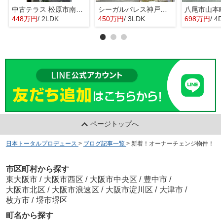
中古テラス 松原市南新町1
シーガルパレス神戸山の手
448万円
/ 2LDK
450万円
/ 3LDK
698万円
/ 4
ページトップへ
日本トータルプロデュース
>
ブログ記事一覧
>
新着！オーナーチェンジ物件！
市区町村から探す
東大阪市
/
大阪市西区
/
大阪市中央区
/
豊中市
/
大阪市北区
/
大阪市浪速区
/
大阪市淀川区
/
大津市
/
枚方市
/
堺市堺区
町名から探す