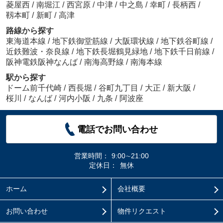
菱屋西
/
南堀江
/
西宮原
/
中津
/
中之島
/
幸町
/
長柄西
/
靱本町
/
新町
/
高津
路線から探す
東海道本線
/
地下鉄御堂筋線
/
大阪環状線
/
地下鉄谷町線
/
近鉄難波・奈良線
/
地下鉄長堀鶴見緑地
/
地下鉄千日前線
/
阪神電鉄阪神なんば
/
南海高野線
/
南海本線
駅から探す
ドーム前千代崎
/
西長堀
/
谷町九丁目
/
大正
/
新大阪
/
桜川
/
なんば
/
河内小阪
/
九条
/
阿波座
電話でお問い合わせ
営業時間：
9:00∼21:00
定休日：
無休
ホーム
会社概要
お問い合わせ
物件リクエスト