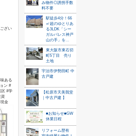
み物件◎誘拐手数
料不要
駅徒歩4分！66
㎡超のゆとりあ
ござい
る3LDK「シー
ガルパレス神戸
山の手」を...
東大阪市東石切
町5丁目 売り
土地
宇治市伊勢田町 中
古戸建
興味ある
ョン #
区 #学
【松原市天美我堂
投資
｜中古戸建 】
日現金
■お知らせ■GW
休業日程
リフォーム歴有
室内綺麗な物件！