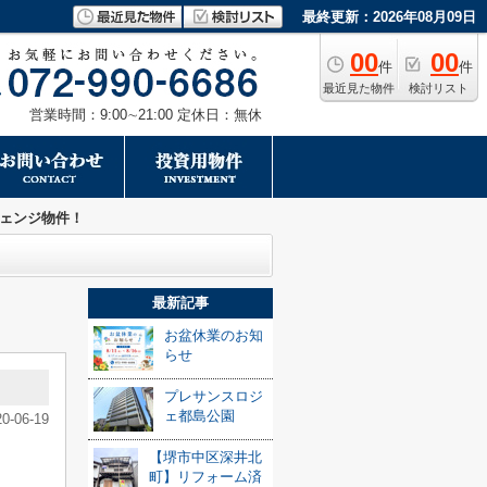
最終更新：2026年08月09日
00
00
件
件
最近見た物件
検討リスト
営業時間：9:00∼21:00 定休日：無休
ェンジ物件！
最新記事
お盆休業のお知
らせ
プレサンスロジ
ェ都島公園
20-06-19
【堺市中区深井北
町】リフォーム済