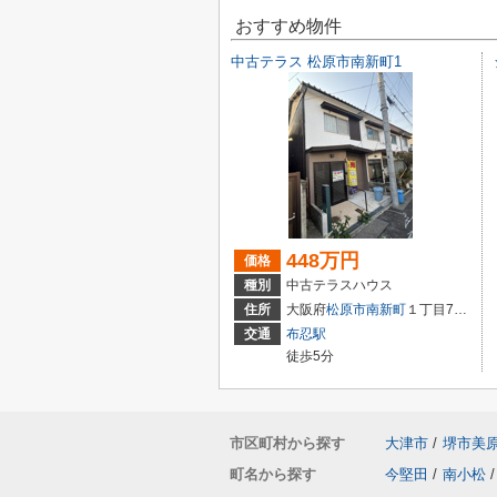
おすすめ物件
中古テラス 松原市南新町1
448万円
価格
種別
中古テラスハウス
住所
大阪府
松原市
南新町
１丁目7-22
交通
布忍駅
徒歩5分
市区町村から探す
大津市
/
堺市美
町名から探す
今堅田
/
南小松
/