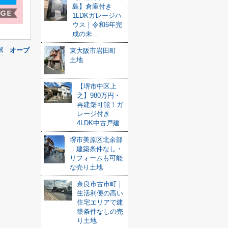
島】倉庫付き
1LDKガレージハ
ウス｜令和6年完
成の未...
ポ オープ
東大阪市岩田町
土地
【堺市中区上
之】980万円・
再建築可能！ガ
レージ付き
4LDK中古戸建
堺市美原区北余部
｜建築条件なし・
リフォームも可能
な売り土地
奈良市古市町｜
生活利便の高い
住宅エリアで建
築条件なしの売
り土地