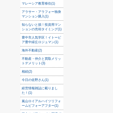
マレーシア教育移住(1)
アラサー・アラフォー独身
マンション購入(1)
知らないと損！投資用マン
ションの売却タイミング(1)
豊中市人気学区！イトーピ
ア豊中緑丘ロジュマン(1)
海外不動産(2)
不動産・仲介と買取メリッ
トデメリット(3)
相続(2)
今日の佐野さん(1)
経営情報雑誌に載りまし
た！(1)
嵐山ロイアルハイツリフォ
ームビフォーアフター(1)