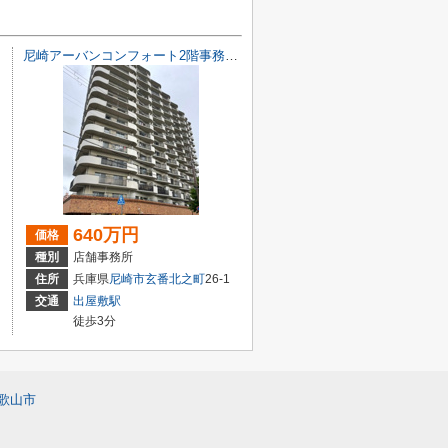
尼崎アーバンコンフォート2階事務所 オーナーチェンジ物件
640万円
価格
種別
店舗事務所
住所
兵庫県
尼崎市
玄番北之町
26-1
交通
出屋敷駅
徒歩3分
歌山市