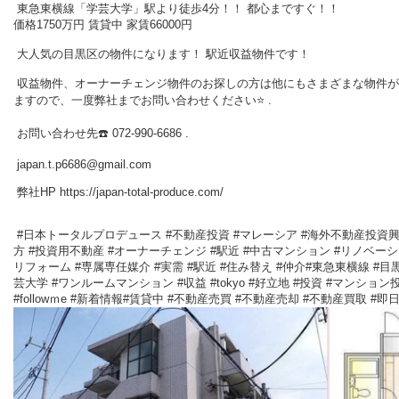
東急東横線「学芸大学」駅より徒歩4分！！ 都心まですぐ！！
価格1750万円 賃貸中 家賃66000円
大人気の目黒区の物件になります！ 駅近収益物件です！
収益物件、オーナーチェンジ物件のお探しの方は他にもさまざまな物件が
ますので、一度弊社までお問い合わせください⭐️ .
お問い合わせ先☎️ 072-990-6686 .
japan.t.p6686@gmail.com
弊社HP https://japan-total-produce.com/
#日本トータルプロデュース #不動産投資 #マレーシア #海外不動産投資
方 #投資用不動産 #オーナーチェンジ #駅近 #中古マンション #リノベーシ
リフォーム #専属専任媒介 #実需 #駅近 #住み替え #仲介#東急東横線 #目黒
芸大学 #ワンルームマンション #収益 #tokyo #好立地 #投資 #マンション
#followｍe #新着情報#賃貸中 #不動産売買 #不動産売却 #不動産買取 #即