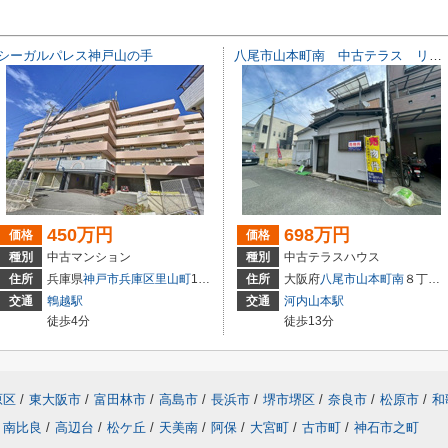
シーガルパレス神戸山の手
八尾市山本町南 中古テラス リフォームしました！
450万円
698万円
価格
価格
種別
中古マンション
種別
中古テラスハウス
住所
兵庫県
神戸市兵庫区
里山町
1-46
住所
大阪府
八尾市
山本町南
８丁目16-23
交通
鵯越駅
交通
河内山本駅
徒歩4分
徒歩13分
原区
/
東大阪市
/
富田林市
/
高島市
/
長浜市
/
堺市堺区
/
奈良市
/
松原市
/
和
南比良
/
高辺台
/
松ケ丘
/
天美南
/
阿保
/
大宮町
/
古市町
/
神石市之町