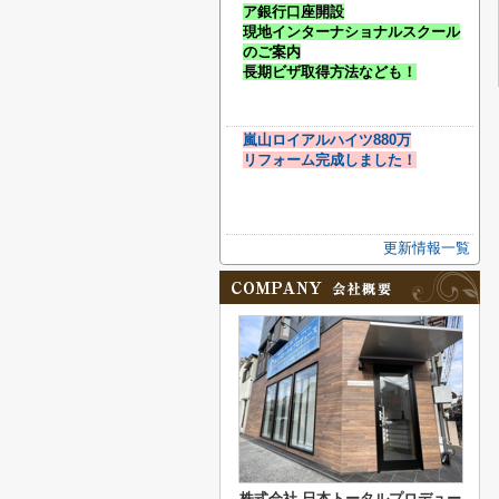
ア銀行口座開設
現地インターナショナルスクール
のご案内
長期ビザ取得方法なども！
嵐山ロイアルハイツ880万
リフォーム完成しました！
更新情報一覧
株式会社 日本トータルプロデュー