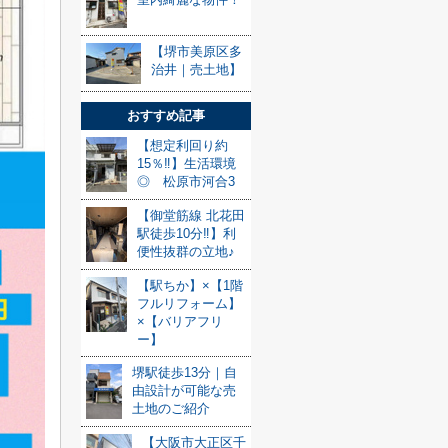
【堺市美原区多
治井｜売土地】
おすすめ記事
【想定利回り約
15％‼】生活環境
◎ 松原市河合3
【御堂筋線 北花田
駅徒歩10分‼】利
便性抜群の立地♪
【駅ちか】×【1階
フルリフォーム】
×【バリアフリ
ー】
堺駅徒歩13分｜自
由設計が可能な売
土地のご紹介
【大阪市大正区千