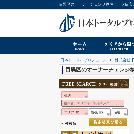
日本トータルプロデュース
>
株式会社 
目黒区のオーナーチェンジ
種別
エリア| 駅
価格/賃料
面積
-
件該当