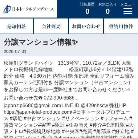
閲覧履歴
お気に入り
メニュー
0
0
分譲マンション情報✨
2020-07-31
松屋町グランドハイツ 1313号室 . 110.72㎡／3LDK 大阪
メトロ長堀鶴見緑地線 松屋町駅歩6分‍♂️ 14階建/13階
部分 価格 4,080万円 内覧可能 角部屋 全面リフォーム済み
家具カーテン照明付き 分譲マンション（中古マンション）
をお探しの方は是非一度弊社までお問い合わせください⭐️ .
お問い合わせ先☎️ 072-990-6686 .
japan.t.p6686@gmail.com LINE ID @429nhscw 弊社HP
https://japan-total-produce.com/ #日本トータルプロデュー
ス #駅近 #中古マンション #リノベーション #リフォーム #
賃貸マンション#実需 #駅近 #住み替え #仲介#松屋町駅 #大
阪メトロ#長堀鶴見緑地線 #中央区#売買 #角部屋 #好立地 #
投資 #マンション投資 #followｍe #新着情報#賃貸中 #不動