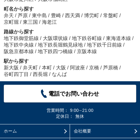
町名から探す
弁天
/
芦原
/
東中島
/
豊崎
/
西天満
/
博労町
/
常盤町
/
京町堀
/
東三国
/
海老江
路線から探す
地下鉄御堂筋線
/
大阪環状線
/
地下鉄谷町線
/
東海道本線
/
地下鉄中央線
/
地下鉄長堀鶴見緑地
/
地下鉄千日前線
/
阪急京都本線
/
地下鉄四つ橋線
/
京阪本線
駅から探す
新大阪
/
弁天町
/
本町
/
大阪
/
阿波座
/
京橋
/
芦原橋
/
谷町四丁目
/
西長堀
/
なんば
電話でお問い合わせ
営業時間：
9:00∼21:00
定休日：
無休
ホーム
会社概要