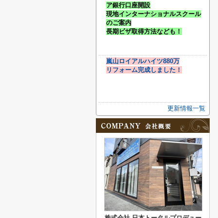
ア銀行口座開設
現地インターナショナルスクール
のご案内
長期ビザ取得方法なども！
嵐山ロイアルハイツ880万
リフォーム完成しました！
更新情報一覧
株式会社 日本トータルプロデュー