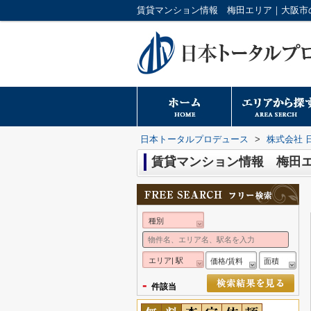
日本トータルプロデュース
>
株式会社 
賃貸マンション情報 梅田
種別
エリア| 駅
価格/賃料
面積
-
件該当