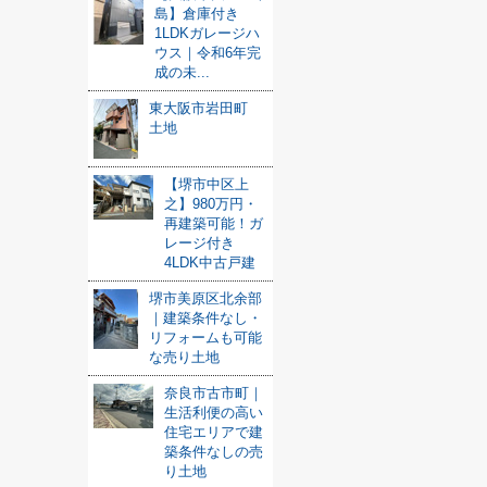
島】倉庫付き
1LDKガレージハ
ウス｜令和6年完
成の未...
東大阪市岩田町
土地
【堺市中区上
之】980万円・
再建築可能！ガ
レージ付き
4LDK中古戸建
堺市美原区北余部
｜建築条件なし・
リフォームも可能
な売り土地
奈良市古市町｜
生活利便の高い
住宅エリアで建
築条件なしの売
り土地