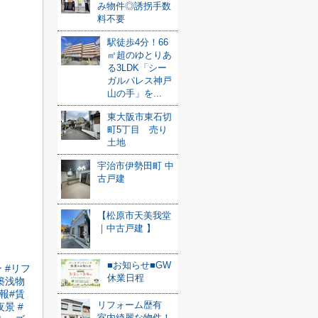
み物件◎誘拐手数
料不要
駅徒歩4分！66
㎡超のゆとりあ
る3LDK「シー
ガルパレス神戸
山の手」を...
東大阪市東石切
町5丁目 売り
土地
宇治市伊勢田町 中
古戸建
【松原市天美我堂
｜中古戸建 】
■お知らせ■GW
ン
#リフ
休業日程
築浅物
情報
#賃
リフォーム歴有
夜景
#
室内綺麗な物件！