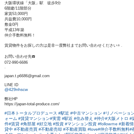
大阪環状線「大阪」駅 徒歩9分
6階建/11階部分
家賃53,000円
共益費10,000円
敷金0円
平成13年築
仲介手数料無料！
賃貸物件をお探しの方は是非一度弊社までお問い合わせください⭐️ .
お問い合わせ先☎️
072-990-6686
.
japan.t.p6686@gmail.com
LINE ID
@429nhscw
弊社HP
https://japan-total-produce.com/
#日本トータルプロデュース
#駅近
#中古マンション
#リノベーショ
ォーム
#賃貸マンション
#実需
#駅近
#住み替え
#仲介
#大阪メトロ
#
件
#賃貸
#角部屋
#好立地
#投資
#マンション投資
#followｍe
#新着
貸中
#不動産売買
#不動産売却
#不動産買取
#love
#仲介手数料無料
#