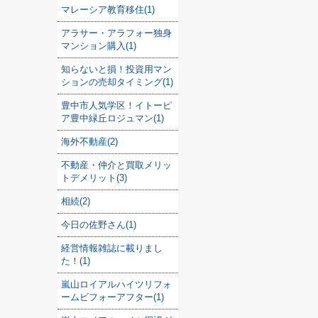
マレーシア教育移住(1)
アラサー・アラフォー独身
マンション購入(1)
知らないと損！投資用マン
ションの売却タイミング(1)
豊中市人気学区！イトーピ
ア豊中緑丘ロジュマン(1)
海外不動産(2)
不動産・仲介と買取メリッ
トデメリット(3)
相続(2)
今日の佐野さん(1)
経営情報雑誌に載りまし
た！(1)
嵐山ロイアルハイツリフォ
ームビフォーアフター(1)