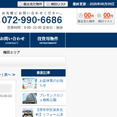
最終更新：2026年08月09日
00
00
件
件
最近見た物件
検討リスト
営業時間：9:00∼21:00 定休日：無休
 梅田エリア
最新記事
｜次へ ≫
お盆休業のお知
らせ
プレサンスロジ
20-08-04
ェ都島公園
【堺市中区深井北
町】リフォーム済