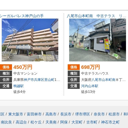
シーガルパレス神戸山の手
八尾市山本町南 中古テラス リフォームしました！
450万円
698万円
価格
価格
種別
中古マンション
種別
中古テラスハウス
住所
兵庫県
神戸市兵庫区
里山町
1-46
住所
大阪府
八尾市
山本町南
８丁目16-23
交通
鵯越駅
交通
河内山本駅
徒歩4分
徒歩13分
原区
/
東大阪市
/
富田林市
/
高島市
/
長浜市
/
堺市堺区
/
奈良市
/
松原市
/
和
南比良
/
高辺台
/
松ケ丘
/
天美南
/
阿保
/
大宮町
/
古市町
/
神石市之町