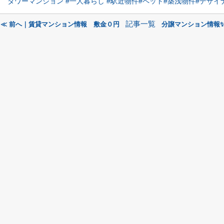
タワーマンション
#一人暮らし
#駅近物件
#ペット
#築浅物件
#デザイ
記事一覧
≪ 前へ｜賃貸マンション情報 敷金０円
分譲マンション情報✨