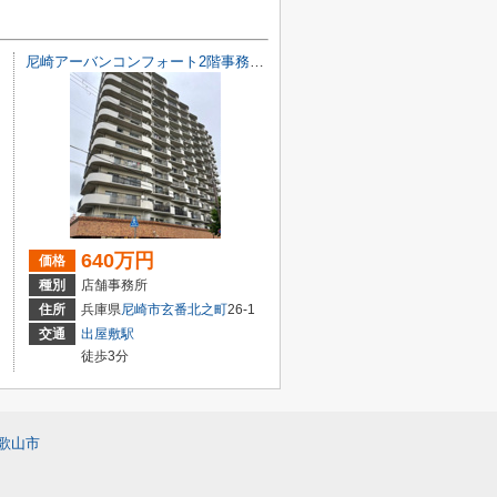
尼崎アーバンコンフォート2階事務所 オーナーチェンジ物件
640万円
価格
種別
店舗事務所
住所
兵庫県
尼崎市
玄番北之町
26-1
交通
出屋敷駅
徒歩3分
歌山市