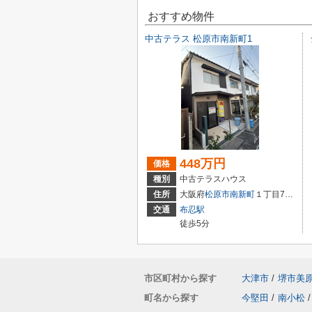
おすすめ物件
中古テラス 松原市南新町1
448万円
価格
種別
中古テラスハウス
住所
大阪府
松原市
南新町
１丁目7-22
交通
布忍駅
徒歩5分
市区町村から探す
大津市
/
堺市美
町名から探す
今堅田
/
南小松
/