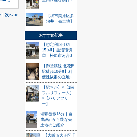
ナーズ
｜次へ ≫
【堺市美原区多
治井｜売土地】
おすすめ記事
【想定利回り約
15％‼】生活環境
◎ 松原市河合3
【御堂筋線 北花田
駅徒歩10分‼】利
便性抜群の立地♪
【駅ちか】×【1階
フルリフォーム】
×【バリアフリ
ー】
堺駅徒歩13分｜自
由設計が可能な売
土地のご紹介
【大阪市大正区千