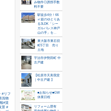
み物件◎誘拐手数
料不要
駅徒歩4分！66
㎡超のゆとりあ
る3LDK「シー
ガルパレス神戸
山の手」を...
東大阪市東石切
町5丁目 売り
土地
宇治市伊勢田町 中
古戸建
【松原市天美我堂
｜中古戸建 】
■お知らせ■GW
ン
#リフ
休業日程
築浅物
情報
#賃
リフォーム歴有
夜景
#
室内綺麗な物件！