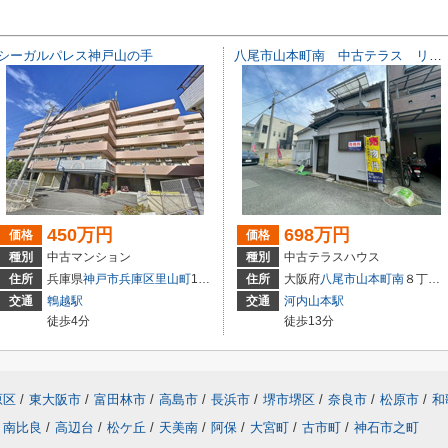
シーガルパレス神戸山の手
八尾市山本町南 中古テラス リフォームしました！
450万円
698万円
価格
価格
種別
中古マンション
種別
中古テラスハウス
住所
兵庫県
神戸市兵庫区
里山町
1-46
住所
大阪府
八尾市
山本町南
８丁目16-23
交通
鵯越駅
交通
河内山本駅
徒歩4分
徒歩13分
原区
/
東大阪市
/
富田林市
/
高島市
/
長浜市
/
堺市堺区
/
奈良市
/
松原市
/
和
南比良
/
高辺台
/
松ケ丘
/
天美南
/
阿保
/
大宮町
/
古市町
/
神石市之町