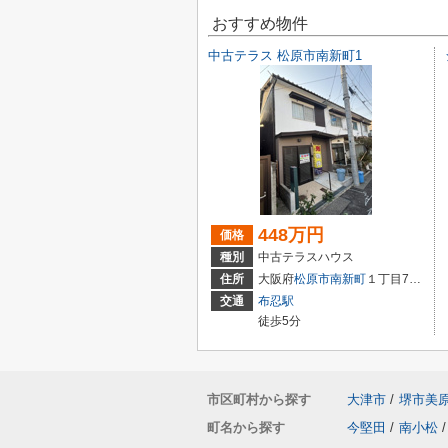
おすすめ物件
中古テラス 松原市南新町1
448万円
価格
種別
中古テラスハウス
住所
大阪府
松原市
南新町
１丁目7-22
交通
布忍駅
徒歩5分
市区町村から探す
大津市
/
堺市美
町名から探す
今堅田
/
南小松
/