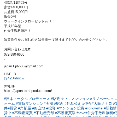
4階建/11階部分
家賃1400,000円
共益費15,000円
敷金0円
ウォークインクローゼット有り！
平成16年築
仲介手数料無料！
賃貸物件をお探しの方は是非一度弊社までお問い合わせください⭐️ .
お問い合わせ先☎️
072-990-6686
.
japan.t.p6686@gmail.com
LINE ID
@429nhscw
弊社HP
https://japan-total-produce.com/
#日本トータルプロデュース
#駅近
#中古マンション
#リノベーショ
ォーム
#賃貸マンション
#実需
#駅近
#住み替え
#仲介
#大阪メトロ
#
件
#賃貸
#角部屋
#好立地
#投資
#マンション投資
#followｍe
#新着
貸中
#不動産売買
#不動産売却
#不動産買取
#love
#仲介手数料無料
#