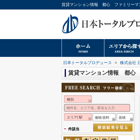
日本トータルプロデュース
>
株式会社 
賃貸マンション情報 都心
種別
エリア| 駅
価格/賃料
面積
-
件該当