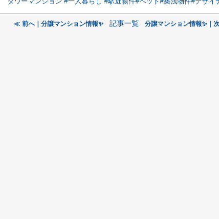
タワーマンション
#一人暮らし
#駅近物件
#ペット
#築浅物件
#デザイ
記事一覧
≪ 前へ｜分譲マンション情報✨
分譲マンション情報✨｜次