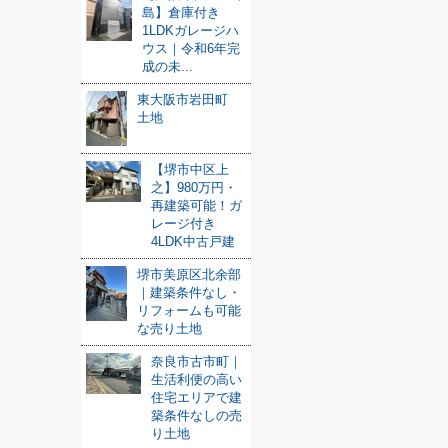
島】倉庫付き
1LDKガレージハ
ウス｜令和6年完
成の未...
東大阪市岩田町
土地
【堺市中区上
之】980万円・
再建築可能！ガ
レージ付き
4LDK中古戸建
堺市美原区北余部
｜建築条件なし・
リフォームも可能
な売り土地
奈良市古市町｜
生活利便の高い
住宅エリアで建
築条件なしの売
り土地