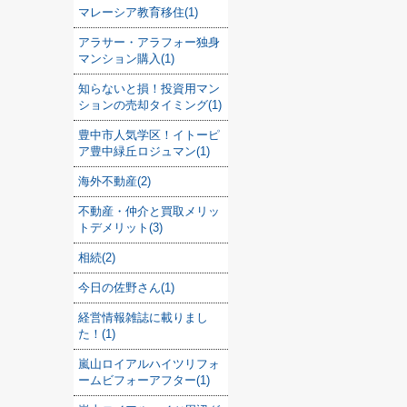
マレーシア教育移住(1)
アラサー・アラフォー独身
マンション購入(1)
知らないと損！投資用マン
ションの売却タイミング(1)
豊中市人気学区！イトーピ
ア豊中緑丘ロジュマン(1)
海外不動産(2)
不動産・仲介と買取メリッ
トデメリット(3)
相続(2)
今日の佐野さん(1)
経営情報雑誌に載りまし
た！(1)
嵐山ロイアルハイツリフォ
ームビフォーアフター(1)