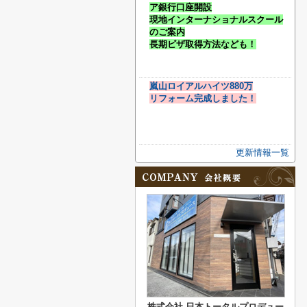
ア銀行口座開設
現地インターナショナルスクール
のご案内
長期ビザ取得方法なども！
嵐山ロイアルハイツ880万
リフォーム完成しました！
更新情報一覧
株式会社 日本トータルプロデュー