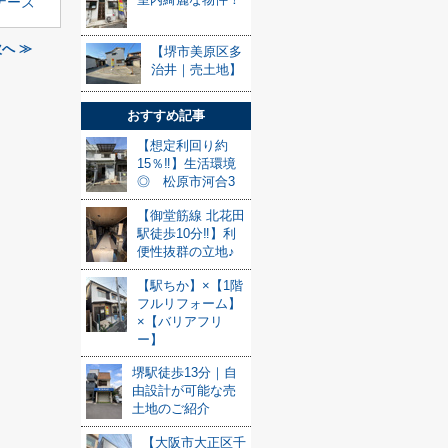
ナーズ
へ ≫
【堺市美原区多
治井｜売土地】
おすすめ記事
【想定利回り約
15％‼】生活環境
◎ 松原市河合3
【御堂筋線 北花田
駅徒歩10分‼】利
便性抜群の立地♪
【駅ちか】×【1階
フルリフォーム】
×【バリアフリ
ー】
堺駅徒歩13分｜自
由設計が可能な売
土地のご紹介
【大阪市大正区千