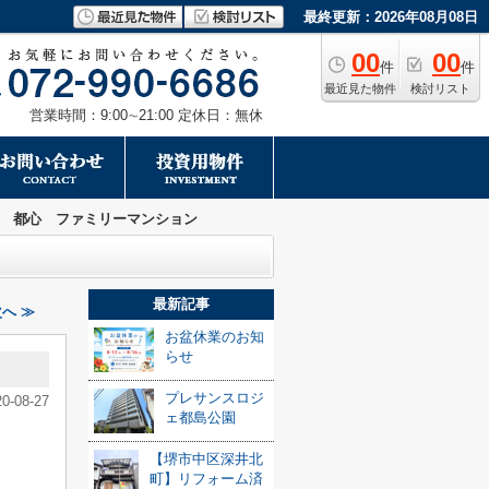
最終更新：2026年08月08日
00
00
件
件
最近見た物件
検討リスト
営業時間：9:00∼21:00 定休日：無休
 都心 ファミリーマンション
最新記事
へ ≫
お盆休業のお知
らせ
プレサンスロジ
20-08-27
ェ都島公園
【堺市中区深井北
町】リフォーム済