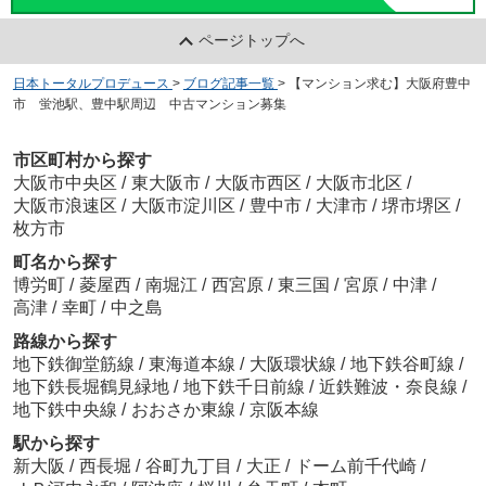
ページトップへ
日本トータルプロデュース
>
ブログ記事一覧
>
【マンション求む】大阪府豊中
市 蛍池駅、豊中駅周辺 中古マンション募集
市区町村から探す
大阪市中央区
/
東大阪市
/
大阪市西区
/
大阪市北区
/
大阪市浪速区
/
大阪市淀川区
/
豊中市
/
大津市
/
堺市堺区
/
枚方市
町名から探す
博労町
/
菱屋西
/
南堀江
/
西宮原
/
東三国
/
宮原
/
中津
/
高津
/
幸町
/
中之島
路線から探す
地下鉄御堂筋線
/
東海道本線
/
大阪環状線
/
地下鉄谷町線
/
地下鉄長堀鶴見緑地
/
地下鉄千日前線
/
近鉄難波・奈良線
/
地下鉄中央線
/
おおさか東線
/
京阪本線
駅から探す
新大阪
/
西長堀
/
谷町九丁目
/
大正
/
ドーム前千代崎
/