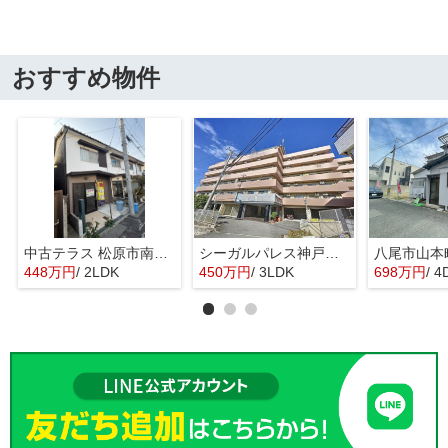
おすすめ物件
中古テラス 松原市南新町1
シーガルパレス神戸山の手
448万円
/ 2LDK
450万円
/ 3LDK
698万円
/ 4