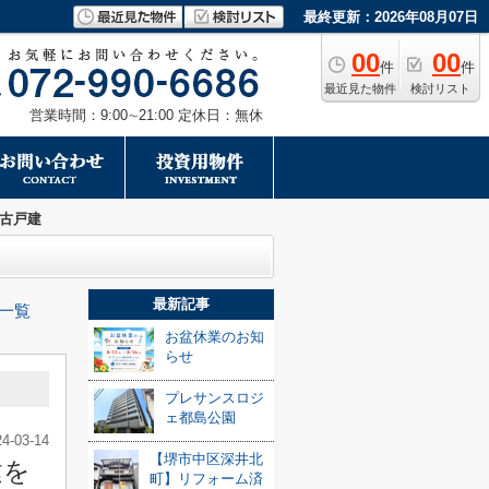
最終更新：2026年08月07日
00
00
件
件
最近見た物件
検討リスト
営業時間：9:00∼21:00 定休日：無休
古戸建
最新記事
一覧
お盆休業のお知
らせ
プレサンスロジ
ェ都島公園
24-03-14
【堺市中区深井北
建を
町】リフォーム済