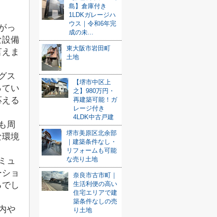
島】倉庫付き
1LDKガレージハ
ウス｜令和6年完
がっ
成の未...
な設備
東大阪市岩田町
言えま
土地
グス
【堺市中区上
ってい
之】980万円・
応える
再建築可能！ガ
レージ付き
4LDK中古戸建
も周
堺市美原区北余部
な環境
｜建築条件なし・
リフォームも可能
な売り土地
ミュ
ーショ
奈良市古市町｜
生活利便の高い
るでし
住宅エリアで建
築条件なしの売
内や
り土地