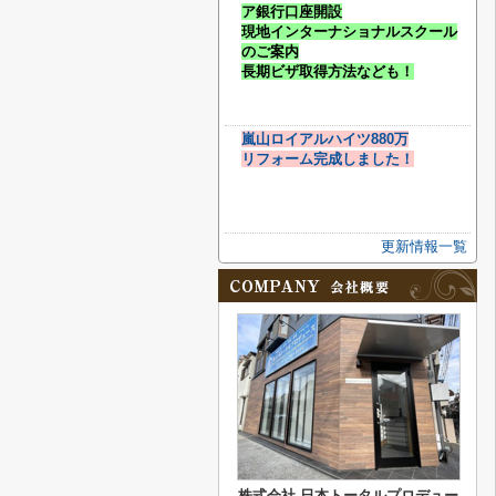
ア銀行口座開設
現地インターナショナルスクール
のご案内
長期ビザ取得方法なども！
嵐山ロイアルハイツ880万
リフォーム完成しました！
更新情報一覧
株式会社 日本トータルプロデュー