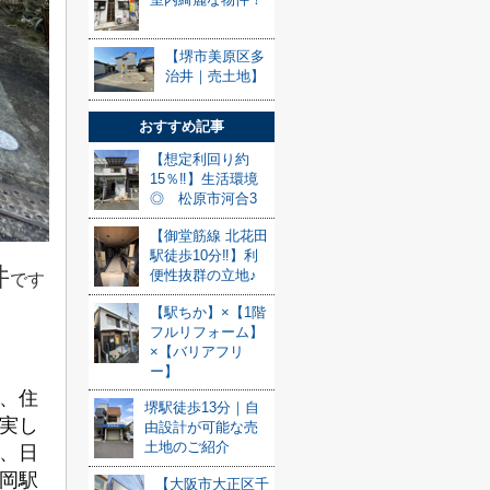
【堺市美原区多
治井｜売土地】
おすすめ記事
【想定利回り約
15％‼】生活環境
◎ 松原市河合3
【御堂筋線 北花田
駅徒歩10分‼】利
件
便性抜群の立地♪
です
【駅ちか】×【1階
フルリフォーム】
×【バリアフリ
ー】
、住
堺駅徒歩13分｜自
実し
由設計が可能な売
土地のご紹介
、日
岡駅
【大阪市大正区千