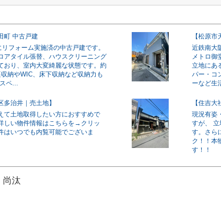
田町 中古戸建
【松原市
5月にリフォーム実施済の中古戸建です。
近鉄南大
ロアタイル張替、ハウスクリーニング
メトロ御
ており、室内大変綺麗な状態です。約
立地にあ
裏収納やWIC、床下収納など収納力も
パー・コ
ペ...
ーなど生活
区多治井｜売土地】
【住吉大
えて土地取得したい方におすすめで
現況有姿
詳しい物件情報はこちらを→クリッ
すが、 
件はいつでも内覧可能でございま
す。さら
ク！！本
す！！
 尚汰