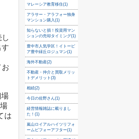
マレーシア教育移住(1)
アラサー・アラフォー独身
マンション購入(1)
知らないと損！投資用マン
続し
ションの売却タイミング(1)
出す
豊中市人気学区！イトーピ
ア豊中緑丘ロジュマン(1)
海外不動産(2)
てお
不動産・仲介と買取メリッ
トデメリット(3)
相続(2)
相場
今日の佐野さん(1)
場
経営情報雑誌に載りまし
ては
た！(1)
嵐山ロイアルハイツリフォ
ームビフォーアフター(1)