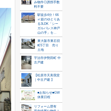
み物件◎誘拐手数
料不要
駅徒歩4分！66
㎡超のゆとりあ
る3LDK「シー
ガルパレス神戸
山の手」を...
東大阪市東石切
町5丁目 売り
土地
宇治市伊勢田町 中
古戸建
【松原市天美我堂
｜中古戸建 】
■お知らせ■GW
休業日程
リフォーム歴有
室内綺麗な物件！