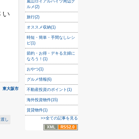
嵐山ロイアルハイツ周辺グ
ルメ(2)
さい
旅行(2)
オススメ収納(1)
時短・簡単・手間なしレシ
ピ(1)
節約・お得・デキる主婦に
なろう！(1)
おやつ(1)
グルメ情報(6)
東大阪市
不動産投資のポイント(1)
海外投資物件(15)
賃貸物件(1)
>>全ての記事を見る
引渡し
XML
RSS2.0