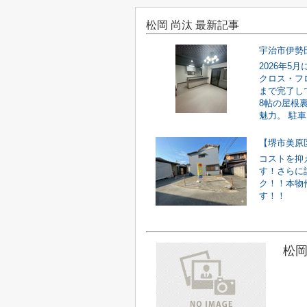
松岡 尚汰 最新記事
宇治市伊勢
2026年
クロス・フ
まで完了し
8帖の屋根
魅力。 駐車ス
【堺市美原
コストを抑
す！さらに
ク！！本物
す！！
松岡