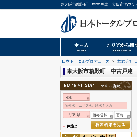
日本トータルプロデュース
>
株式会社 
東大阪市箱殿町 中古戸建
種別
エリア| 駅
価格/賃料
面積
-
件該当