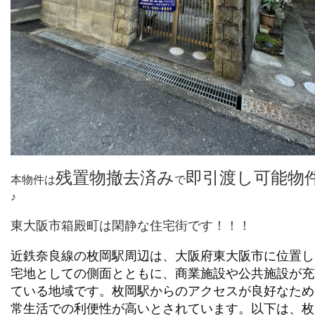
残置物撤去済み
即引渡し可能物
本物件は
で
♪
東大阪市箱殿町は閑静な住宅街です！！！
近鉄奈良線の枚岡駅周辺は、大阪府東大阪市に位置し
宅地としての側面とともに、商業施設や公共施設が充
ている地域です。枚岡駅からのアクセスが良好なため
常生活での利便性が高いとされています。以下は、枚