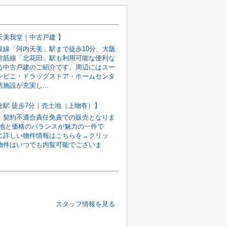
天美我堂｜中古戸建 】
阪線「河内天美」駅まで徒歩10分、大阪
堂筋線「北花田」駅も利用可能な便利な
る中古戸建のご紹介です。周辺にはスー
ンビニ・ドラッグストア・ホームセンタ
施設が充実し...
社駅 徒歩7分｜売土地（上物有）】
・契約不適合責任免責での販売となりま
立地と価格のバランスが魅力の一件で
に詳しい物件情報はこちらを→クリッ
物件はいつでも内覧可能でございま
スタッフ情報を見る