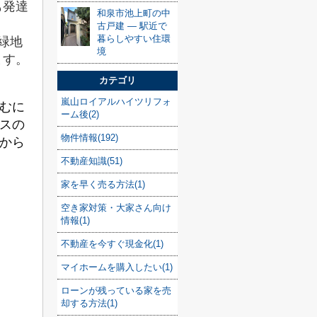
も発達
和泉市池上町の中
古戸建 — 駅近で
暮らしやすい住環
緑地
境
ます。
カテゴリ
嵐山ロイアルハイツリフォ
むに
ーム後(2)
スの
物件情報(192)
から
不動産知識(51)
家を早く売る方法(1)
空き家対策・大家さん向け
情報(1)
不動産を今すぐ現金化(1)
マイホームを購入したい(1)
ローンが残っている家を売
却する方法(1)