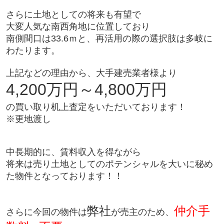
さらに土地としての将来も有望で
大変人気な南西角地に位置しており
南側間口は33.6ｍと、再活用の際の選択肢は多岐に
わたります。
上記などの理由から、大手建売業者様より
4,200万円～4,800万円
の買い取り机上査定をいただいております！
※更地渡し
中長期的に、賃料収入を得ながら
将来は売り土地としてのポテンシャルを大いに秘め
た物件となっております！！
弊社
仲介手
さらに今回の物件は
が
売主
のため、