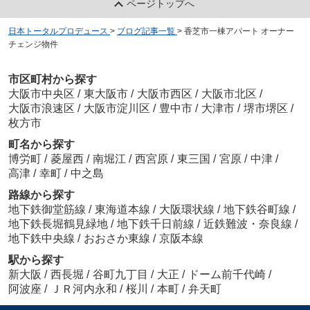
ページトップへ
日本トータルプロデュース
>
ブログ記事一覧
>
香芝市一棟アパート オーナー
チェンジ物件
市区町村から探す
大阪市中央区
/
東大阪市
/
大阪市西区
/
大阪市北区
/
大阪市浪速区
/
大阪市淀川区
/
豊中市
/
大津市
/
堺市堺区
/
枚方市
町名から探す
博労町
/
菱屋西
/
南堀江
/
西宮原
/
東三国
/
宮原
/
中津
/
高津
/
幸町
/
中之島
路線から探す
地下鉄御堂筋線
/
東海道本線
/
大阪環状線
/
地下鉄谷町線
/
地下鉄長堀鶴見緑地
/
地下鉄千日前線
/
近鉄難波・奈良線
/
地下鉄中央線
/
おおさか東線
/
京阪本線
駅から探す
新大阪
/
西長堀
/
谷町九丁目
/
大正
/
ドーム前千代崎
/
阿波座
/
ＪＲ河内永和
/
桜川
/
本町
/
弁天町